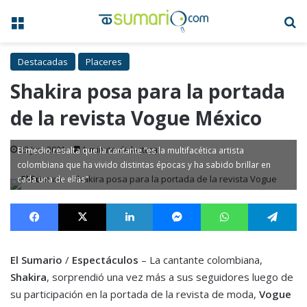
Menú
B
Destacadas
Placeres
Shakira posa para la portada
de la revista Vogue México
23 Jun, 2021
1 minuto de lectura
El medio resalta que la cantante “es la multifacética artista
colombiana que ha vivido distintas épocas y ha sabido brillar en
cada una de ellas”
Facebook
X
LinkedIn
Messenger
WhatsApp
Te
El Sumario
/
Espectáculos
– La cantante colombiana,
Shakira
, sorprendió una vez más a sus seguidores luego de
su participación en la portada de la revista de moda,
Vogue