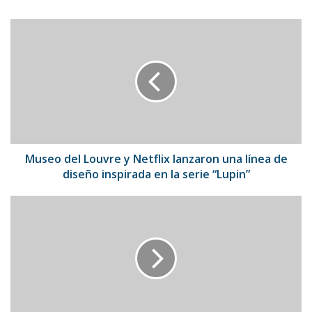
Museo
del
Louvre
y
Netflix
lanzaron
una
línea
de
diseño
Museo del Louvre y Netflix lanzaron una línea de
inspirada
diseño inspirada en la serie “Lupin”
en
la
Google
serie
postergará
“Lupin”
la
eliminación
de
las
cookies
en