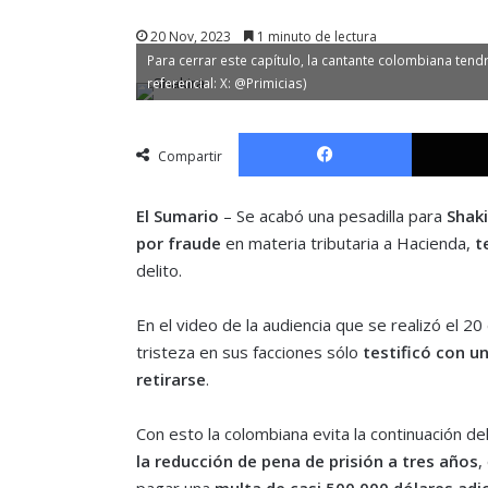
20 Nov, 2023
1 minuto de lectura
Para cerrar este capítulo, la cantante colombiana ten
referencial: X: @Primicias)
Facebook
Compartir
El Sumario
– Se acabó una pesadilla para
Shaki
por fraude
en materia tributaria a Hacienda,
t
delito.
En el video de la audiencia que se realizó el 2
tristeza en sus facciones sólo
testificó con un
retirarse
.
Con esto la colombiana evita la continuación de
la reducción de pena de prisión a tres años
,
pagar una
multa de casi 500.000 dólares adi