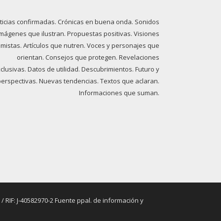
ticias confirmadas. Crónicas en buena onda. Sonidos
imágenes que ilustran. Propuestas positivas. Visiones
imistas. Artículos que nutren. Voces y personajes que
orientan. Consejos que protegen. Revelaciones
clusivas. Datos de utilidad. Descubrimientos. Futuro y
perspectivas. Nuevas tendencias. Textos que aclaran.
Informaciones que suman.
RIF: J-40582970-2 Fuente ppal. de información y