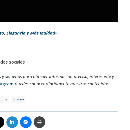
nto, Elegancia y Más Maldad»
edes sociales
s
y síguenos para obtener información precisa, interesante y
tagram
puedes conocer diariamente nuestros contenidos
ulta
Shakira
book
X
LinkedIn
Messenger
Imprimir