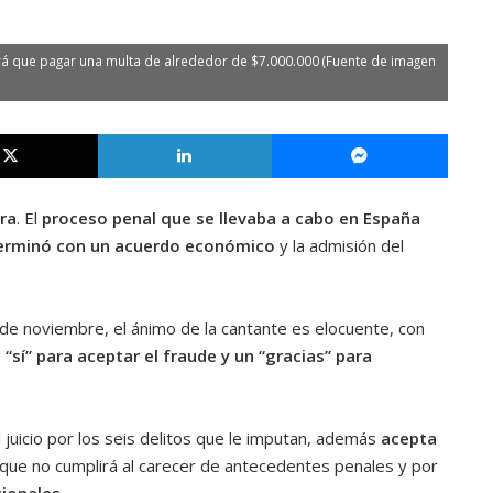
drá que pagar una multa de alrededor de $7.000.000 (Fuente de imagen
X
LinkedIn
Messe
ra
. El
proceso penal que se llevaba a cabo en España
erminó con un acuerdo económico
y la admisión del
0 de noviembre, el ánimo de la cantante es elocuente, con
 “sí” para aceptar el fraude y un “gracias” para
l juicio por los seis delitos que le imputan, además
acepta
 que no cumplirá al carecer de antecedentes penales y por
cionales
.