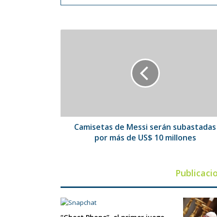
Camisetas
de
Messi
serán
subastadas
por
más
de
US$
10
Camisetas de Messi serán subastadas
millones
por más de US$ 10 millones
Publicaci