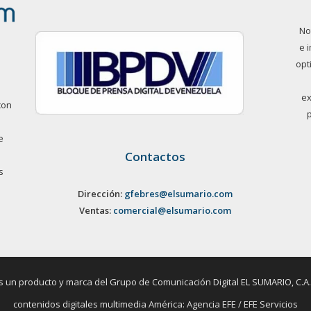
No
e 
opt
ex
con
e
Contactos
s
Dirección:
gfebres@elsumario.com
Ventas:
comercial@elsumario.com
un producto y marca del Grupo de Comunicación Digital EL SUMARIO, C.A. / 
contenidos digitales multimedia América: Agencia EFE / EFE Servicios