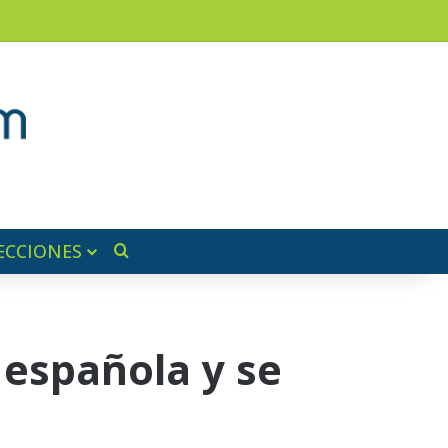
am
a lateral
ECCIONES
Buscar por
 española y se