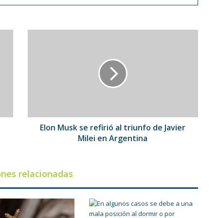
Elon
Musk
se
refirió
al
triunfo
de
Javier
Milei
en
Elon Musk se refirió al triunfo de Javier
Argentina
Milei en Argentina
ones relacionadas