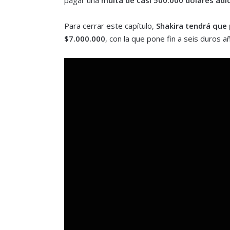
Para cerrar este capítulo,
Shakira tendrá que
$7.000.000
, con la que pone fin a seis duros a