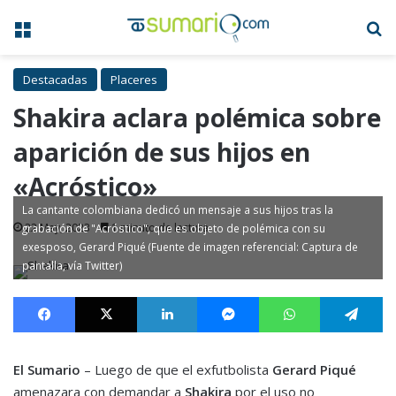
Menú
B
Destacadas
Placeres
Shakira aclara polémica sobre
aparición de sus hijos en
«Acróstico»
La cantante colombiana dedicó un mensaje a sus hijos tras la
22 May, 2023
1 minuto de lectura
grabación de "Acróstico", que es objeto de polémica con su
exesposo, Gerard Piqué (Fuente de imagen referencial: Captura de
pantalla, vía Twitter)
Facebook
X
LinkedIn
Messenger
WhatsApp
Te
El Sumario
– Luego de que el exfutbolista
Gerard Piqué
amenazara con demandar a
Shakira
por el uso no