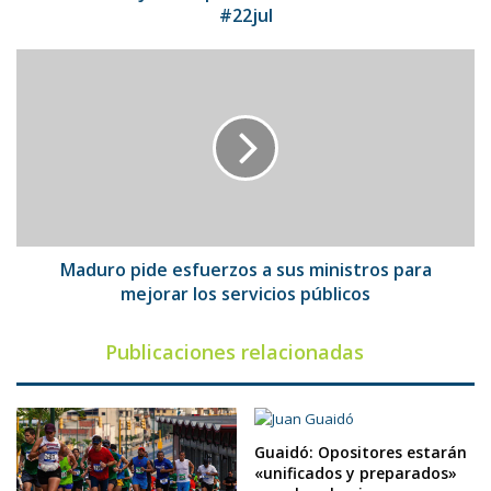
#22jul
Maduro
pide
esfuerzos
a
sus
ministros
para
mejorar
los
servicios
Maduro pide esfuerzos a sus ministros para
públicos
mejorar los servicios públicos
Publicaciones relacionadas
Guaidó: Opositores estarán
«unificados y preparados»