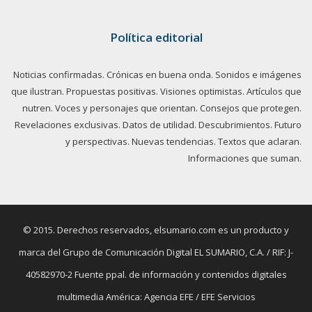
Política editorial
Noticias confirmadas. Crónicas en buena onda. Sonidos e imágenes
que ilustran. Propuestas positivas. Visiones optimistas. Artículos que
nutren. Voces y personajes que orientan. Consejos que protegen.
Revelaciones exclusivas. Datos de utilidad. Descubrimientos. Futuro
y perspectivas. Nuevas tendencias. Textos que aclaran.
Informaciones que suman.
© 2015. Derechos reservados, elsumario.com es un producto y
marca del Grupo de Comunicación Digital EL SUMARIO, C.A. / RIF: J-
40582970-2 Fuente ppal. de información y contenidos digitales
multimedia América: Agencia EFE / EFE Servicios