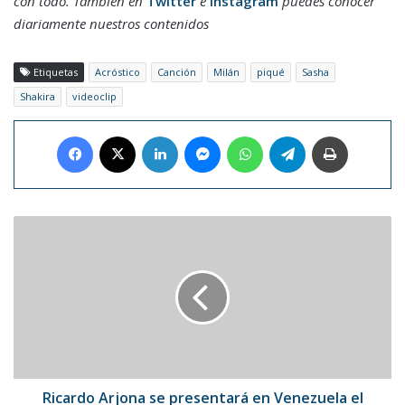
con todo. También en
Twitter
e
Instagram
puedes conocer
diariamente nuestros contenidos
Etiquetas
Acróstico
Canción
Milán
piqué
Sasha
Shakira
videoclip
Facebook
X
LinkedIn
Messenger
WhatsApp
Telegram
Imprimir
Ricardo
Arjona
se
presentará
en
Venezuela
el
#22jul
Ricardo Arjona se presentará en Venezuela el