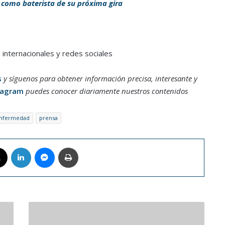
 como baterista de su próxima gira
internacionales y redes sociales
s
y síguenos para obtener información precisa, interesante y
tagram
puedes conocer diariamente nuestros contenidos
nfermedad
prensa
book
X
LinkedIn
Messenger
Imprimir
Valencia
CF