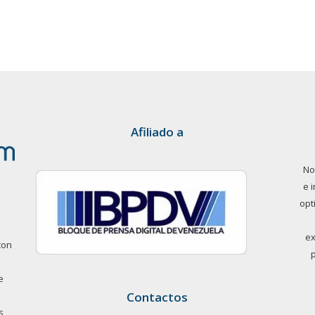
Afiliado a
No
e 
opt
ex
con
e
Contactos
s