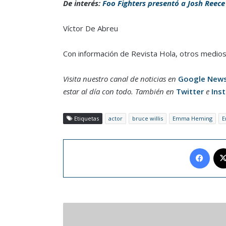
De interés:
Foo Fighters presentó a Josh Reece
Víctor De Abreu
Con información de Revista Hola, otros medios 
Visita nuestro canal de noticias en
Google New
estar al día con todo. También en
Twitter
e
Ins
Etiquetas
actor
bruce willis
Emma Heming
E
Face
Tebas:
Ni