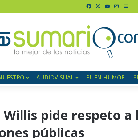
Facebook
X
YouTube
Instagr
Barr
NUESTRO
AUDIOVISUAL
BUEN HUMOR
S
 Willis pide respeto a 
ones públicas