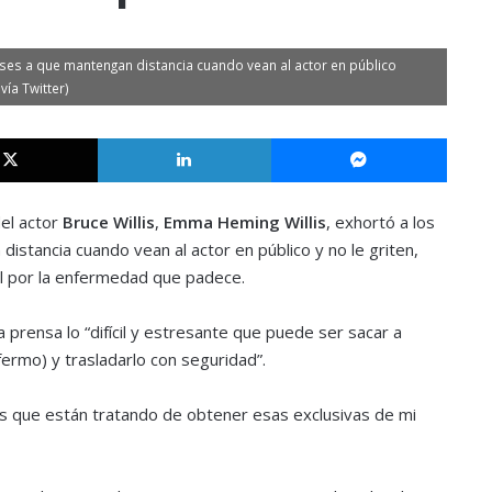
es a que mantengan distancia cuando vean al actor en público
vía Twitter)
X
LinkedIn
Messe
del actor
Bruce Willis
,
Emma Heming Willis
, exhortó a los
stancia cuando vean al actor en público y no le griten,
l por la enfermedad que padece.
 prensa lo “difícil y estresante que puede ser sacar a
fermo) y trasladarlo con seguridad”.
os que están tratando de obtener esas exclusivas de mi