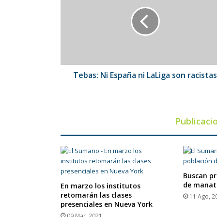
España
ni
LaLiga
son
racistas
Tebas: Ni España ni LaLiga son racistas
Publicaci
Buscan pr
de manatí
En marzo los institutos
retomarán las clases
11 Ago, 2
presenciales en Nueva York
09 Mar, 2021