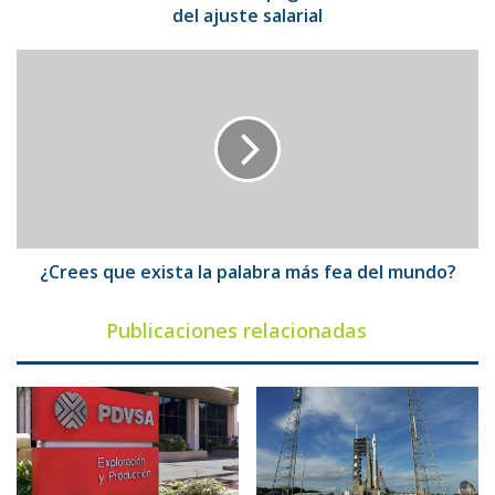
del ajuste salarial
¿Crees
que
exista
la
palabra
más
fea
del
mundo?
¿Crees que exista la palabra más fea del mundo?
Publicaciones relacionadas