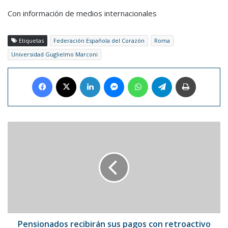
Con información de medios internacionales
Etiquetas
Federación Española del Corazón
Roma
Universidad Guglielmo Marconi
Facebook
X
LinkedIn
Messenger
WhatsApp
Telegram
Imprimir
Pensionados
recibirán
sus
pagos
con
retroactivo
del
ajuste
salarial
Pensionados recibirán sus pagos con retroactivo