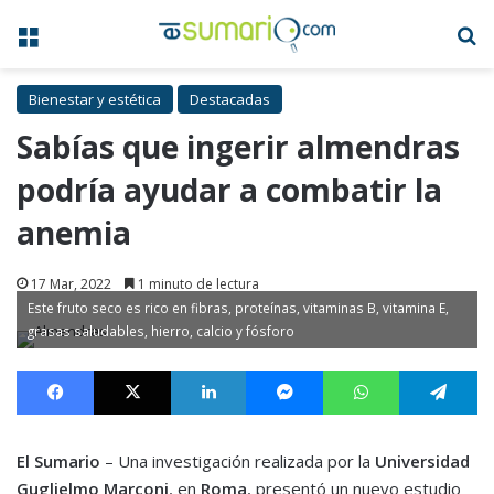
Menú
B
Bienestar y estética
Destacadas
Sabías que ingerir almendras
podría ayudar a combatir la
anemia
17 Mar, 2022
1 minuto de lectura
Este fruto seco es rico en fibras, proteínas, vitaminas B, vitamina E,
grasas saludables, hierro, calcio y fósforo
Facebook
X
LinkedIn
Messenger
WhatsApp
Te
El Sumario
– Una investigación realizada por la
Universidad
Guglielmo Marconi
, en
Roma
, presentó un nuevo estudio