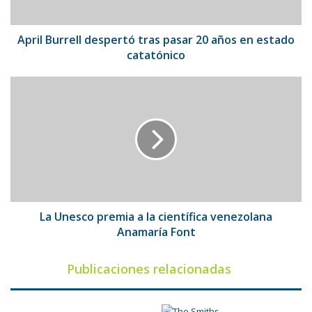
en
estado
catatónico
April Burrell despertó tras pasar 20 años en estado
catatónico
La
Unesco
premia
a
la
científica
venezolana
Anamaría
Font
La Unesco premia a la científica venezolana
Anamaría Font
Publicaciones relacionadas