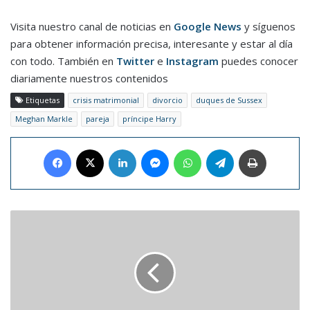
Visita nuestro canal de noticias en
Google News
y síguenos
para obtener información precisa, interesante y estar al día
con todo. También en
Twitter
e
Instagram
puedes conocer
diariamente nuestros contenidos
Etiquetas
crisis matrimonial
divorcio
duques de Sussex
Meghan Markle
pareja
príncipe Harry
Facebook
X
LinkedIn
Messenger
WhatsApp
Telegram
Imprimir
April
Burrell
despertó
tras
pasar
20
años