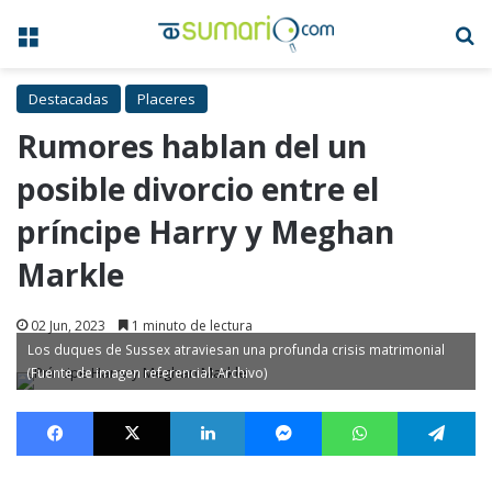
Menú
B
Destacadas
Placeres
Rumores hablan del un
posible divorcio entre el
príncipe Harry y Meghan
Markle
02 Jun, 2023
1 minuto de lectura
Los duques de Sussex atraviesan una profunda crisis matrimonial
(Fuente de imagen referencial: Archivo)
Facebook
X
LinkedIn
Messenger
WhatsApp
Te