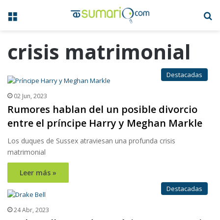
Menú
B
crisis matrimonial
Destacadas
02 Jun, 2023
Rumores hablan del un posible divorcio
entre el príncipe Harry y Meghan Markle
Los duques de Sussex atraviesan una profunda crisis
matrimonial
Leer más »
Destacadas
24 Abr, 2023