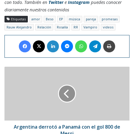
con todo. También en
Twitter
e
Instagram
puedes conocer
diariamente nuestros contenidos
Etiquetas
amor
Beso
EP
música
pareja
promesas
Rauw Alejandro
Relación
Rosalía
RЯ
Vampiro
videos
Facebook
X
LinkedIn
Messenger
WhatsApp
Telegram
Imprimir
Argentina
derrotó
a
Panamá
con
el
gol
800
de
Messi
Argentina derrotó a Panamá con el gol 800 de
Messi