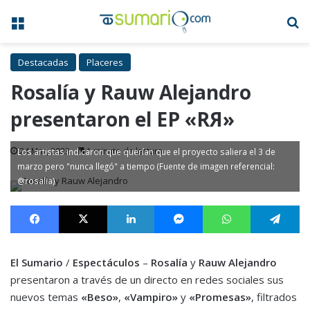
Menú
B
Destacadas
Placeres
Rosalía y Rauw Alejandro
presentaron el EP «RЯ»
24 Mar, 2023
1 minuto de lectura
Los artistas indicaron que querían que el proyecto saliera el 3 de
marzo pero "nunca llegó" a tiempo (Fuente de imagen referencial:
@rosalia)
Facebook
X
LinkedIn
Messenger
WhatsApp
Te
El Sumario
/
Espectáculos
–
Rosalía
y
Rauw Alejandro
presentaron a través de un directo en redes sociales sus
nuevos temas
«Beso»
,
«Vampiro»
y
«Promesas»
, filtrados