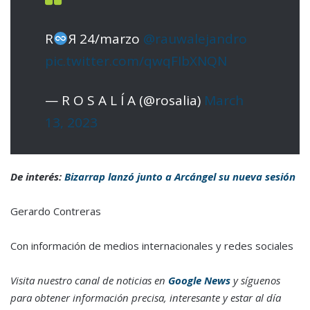
R
Я 24/marzo
@rauwalejandro
pic.twitter.com/qwqFIbXNQN
— R O S A L Í A (@rosalia)
March
13, 2023
De interés:
Bizarrap lanzó junto a Arcángel su nueva sesión
Gerardo Contreras
Con información de medios internacionales y redes sociales
Visita nuestro canal de noticias en
Google News
y síguenos
para obtener información precisa, interesante y estar al día