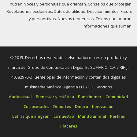
nutren. Voces y personajes que orientan. Consejos que protegen.
Revelaciones exclusivas. Datos de utilidad. Descubrimientos. Futuro
y perspectivas. Nuevas tendencias. Textos que aclaran.
Informaciones que suman.
© 2015. Derechos reservados, elsumario.com es un producto y
marca del Grupo de Comunicación Digital EL SUMARIO, C.A. / RIF: J-
40582970-2 Fuente ppal. de información y contenidos digitales
multimedia América: Agencia EFE / EFE Servicios
Audiovisual
Bienestar y estética
Buen humor
Comunidad
Curiosidades
Deportes
Dinero
Innovación
Letras que alegran
Lo nuestro
Mundo animal
Perfiles
Placeres