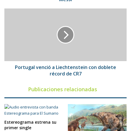
Portugal
venció
a
Liechtenstein
con
doblete
récord
de
CR7
Portugal venció a Liechtenstein con doblete
récord de CR7
Publicaciones relacionadas
Estereograma estrena su
primer single