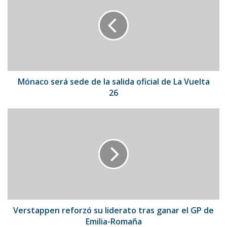
sede
de
la
salida
oficial
de
La
Vuelta
Mónaco será sede de la salida oficial de La Vuelta
26
26
Verstappen
reforzó
su
liderato
tras
ganar
el
GP
de
Emilia-
Verstappen reforzó su liderato tras ganar el GP de
Romaña
Emilia-Romaña