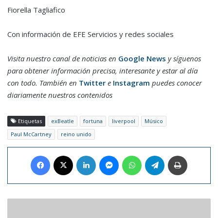
Fiorella Tagliafico
Con información de EFE Servicios y redes sociales
Visita nuestro canal de noticias en
Google News
y síguenos
para obtener información precisa, interesante y estar al día
con todo. También en
Twitter
e
Instagram
puedes conocer
diariamente nuestros contenidos
Etiquetas
exBeatle
fortuna
liverpool
Músico
Paul McCartney
reino unido
Facebook
X
LinkedIn
Messenger
WhatsApp
Telegram
Imprimir
Mónaco
será