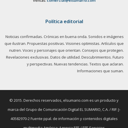
Ventas:
comercial@elsumario.com
Política editorial
Noticias confirmadas. Crónicas en buena onda. Sonidos e imágenes
que ilustran. Propuestas positivas. Visiones optimistas. Artículos que
nutren. Voces y personajes que orientan. Consejos que protegen.
Revelaciones exclusivas. Datos de utilidad. Descubrimientos. Futuro
y perspectivas. Nuevas tendencias. Textos que aclaran.
Informaciones que suman.
© 2015. Derechos reservados, elsumario.com es un producto y
marca del Grupo de Comunicación Digital EL SUMARIO, C.A. / RIF: J-
40582970-2 Fuente ppal. de información y contenidos digitales
multimedia América: Agencia EFE / EFE Servicios