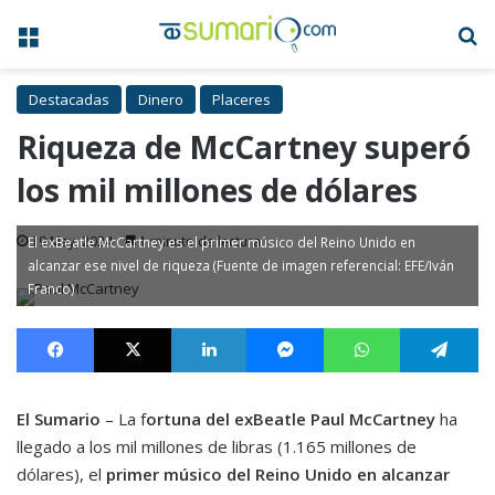
Menú
B
Destacadas
Dinero
Placeres
Riqueza de McCartney superó
los mil millones de dólares
19 May, 2024
1 minuto de lectura
El exBeatle McCartney es el primer músico del Reino Unido en
alcanzar ese nivel de riqueza (Fuente de imagen referencial: EFE/Iván
Franco)
Facebook
X
LinkedIn
Messenger
WhatsApp
Te
El Sumario
– La f
ortuna del exBeatle Paul McCartney
ha
llegado a los mil millones de libras (1.165 millones de
dólares), el
primer músico del Reino Unido en alcanzar