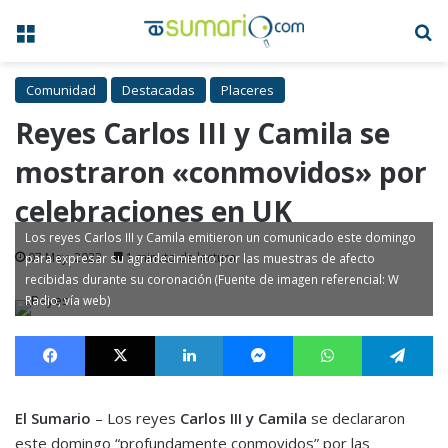
Menú
B
Comunidad
Destacadas
Placeres
Reyes Carlos III y Camila se
mostraron «conmovidos» por
celebraciones en UK
Los reyes Carlos III y Camila emitieron un comunicado este domingo
07 May, 2023
1 minuto de lectura
para expresar su agradecimiento por las muestras de afecto
recibidas durante su coronación (Fuente de imagen referencial: W
Radio, vía web)
Facebook
X
LinkedIn
Messenger
WhatsApp
Te
El Sumario
– Los reyes
Carlos III y Camila
se declararon
este domingo “profundamente conmovidos” por las