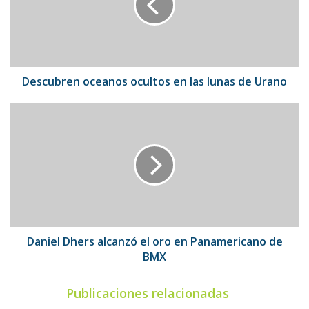
las
lunas
de
Urano
Descubren oceanos ocultos en las lunas de Urano
Daniel
Dhers
alcanzó
el
oro
en
Panamericano
de
BMX
Daniel Dhers alcanzó el oro en Panamericano de
BMX
Publicaciones relacionadas