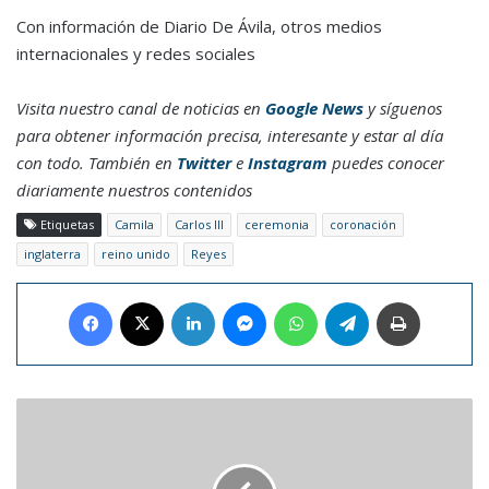
Con información de Diario De Ávila, otros medios
internacionales y redes sociales
Visita nuestro canal de noticias en
Google News
y síguenos
para obtener información precisa, interesante y estar al día
con todo. También en
Twitter
e
Instagram
puedes conocer
diariamente nuestros contenidos
Etiquetas
Camila
Carlos III
ceremonia
coronación
inglaterra
reino unido
Reyes
Facebook
X
LinkedIn
Messenger
WhatsApp
Telegram
Imprimir
Descubren
oceanos
ocultos
en