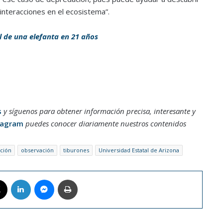
interacciones en el ecosistema”.
 de una elefanta en 21 años
s
y síguenos para obtener información precisa, interesante y
tagram
puedes conocer diariamente nuestros contenidos
ación
observación
tiburones
Universidad Estatal de Arizona
book
X
LinkedIn
Messenger
Imprimir