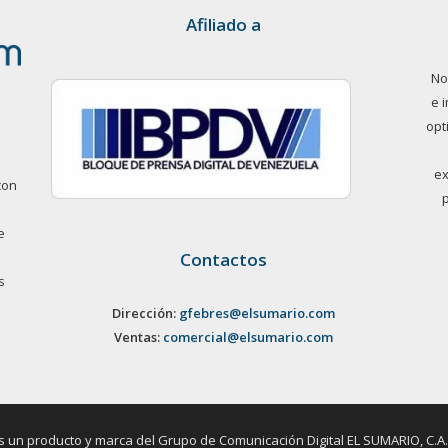
Afiliado a
No
e 
opt
ex
con
e
Contactos
s
Dirección:
gfebres@elsumario.com
Ventas:
comercial@elsumario.com
un producto y marca del Grupo de Comunicación Digital EL SUMARIO, C.A. / 