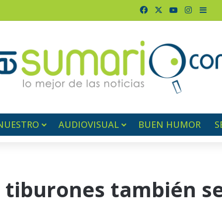
Facebook
X
YouTube
Instagr
Barr
NUESTRO
AUDIOVISUAL
BUEN HUMOR
S
 tiburones también s