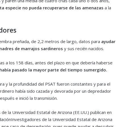
y paren una media de cuatro crías cada uno o dos años,
sta especie no pueda recuperarse de las amenazas
a la
dores
embra preñada, de 2,2 metros de largo, datos para
ayudar
 madres de marrajos sardineros
y sus recién nacidos.
s a los 158 días, antes del plazo en que debería haberse
 había pasado la mayor parte del tiempo sumergido.
ra y la profundidad del PSAT fueron constantes y para el
sardinero había sido cazada y devorada por un depredador
spués e inició la transmisión.
de la Universidad Estatal de Arizona (EE.UU.) publican en
aciónInvestigadores de la Universidad Estatal de Arizona
re ese caso de depredación, pues puede ayudar a descubrir