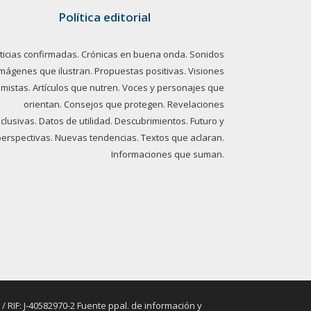
Política editorial
ticias confirmadas. Crónicas en buena onda. Sonidos
imágenes que ilustran. Propuestas positivas. Visiones
imistas. Artículos que nutren. Voces y personajes que
orientan. Consejos que protegen. Revelaciones
clusivas. Datos de utilidad. Descubrimientos. Futuro y
perspectivas. Nuevas tendencias. Textos que aclaran.
Informaciones que suman.
RIF: J-40582970-2 Fuente ppal. de información y