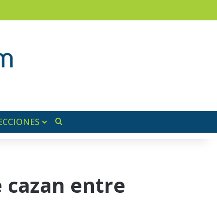
am
a lateral
ECCIONES
Buscar por
e cazan entre