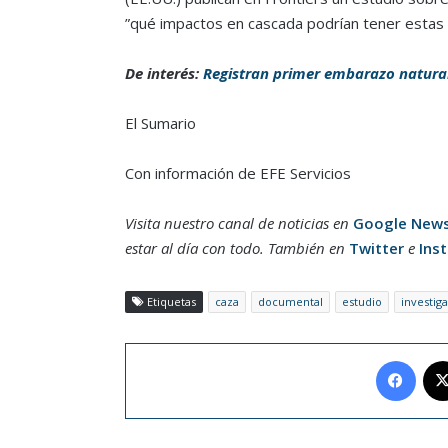
”qué impactos en cascada podrían tener estas 
De interés:
Registran primer embarazo natural
El Sumario
Con información de EFE Servicios
Visita nuestro canal de noticias en
Google New
estar al día con todo. También en
Twitter
e
Ins
Etiquetas
caza
documental
estudio
investig
Face