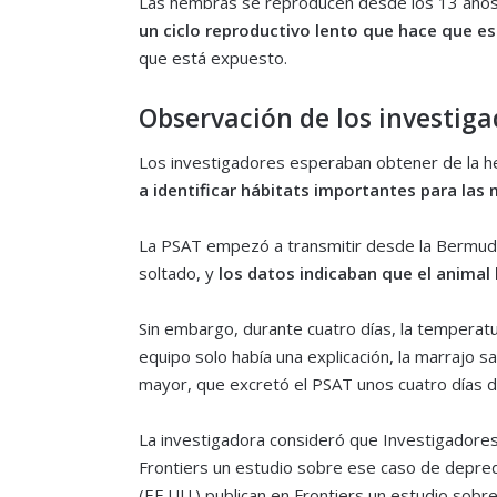
Las hembras se reproducen desde los 13 años 
un ciclo reproductivo lento que hace que e
que está expuesto.
Observación de los investiga
Los investigadores esperaban obtener de la h
a identificar hábitats importantes para las
La PSAT empezó a transmitir desde la Bermuda
soltado, y
los datos indicaban que el animal
Sin embargo, durante cuatro días, la temperatu
equipo solo había una explicación, la marrajo 
mayor, que excretó el PSAT unos cuatro días de
La investigadora consideró que Investigadores 
Frontiers un estudio sobre ese caso de depred
(EE.UU.) publican en Frontiers un estudio sob