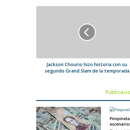
Jackson
Chourio
hizo
historia
con
su
segundo
Grand
Slam
de
Jackson Chourio hizo historia con su
la
segundo Grand Slam de la temporada
temporada
Publicaci
Pimpinela
escenario