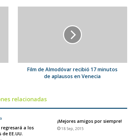
Film
de
Almodóvar
recibió
17
minutos
de
aplausos
en
Venecia
Film de Almodóvar recibió 17 minutos
de aplausos en Venecia
ones relacionadas
¡Mejores amigos por siempre!
 regresará a los
18 Sep, 2015
s de EE.UU.