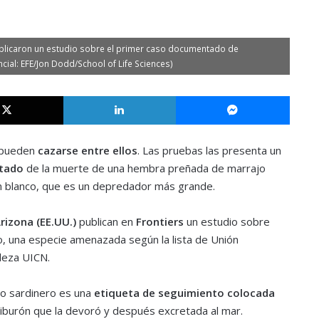
publicaron un estudio sobre el primer caso documentado de
ial: EFE/Jon Dodd/School of Life Sciences)
X
LinkedIn
Messe
 pueden
cazarse entre ellos
. Las pruebas las presenta un
ntado
de la muerte de una hembra preñada de marrajo
n blanco, que es un depredador más grande.
rizona (EE.UU.)
publican en
Frontiers
un estudio sobre
, una especie amenazada según la lista de Unión
aleza UICN.
jo sardinero es una
etiqueta de seguimiento colocada
 tiburón que la devoró y después excretada al mar.