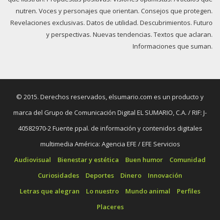
nutren. Voces y personajes que orientan. Consejos que protegen.
Revelaciones exclusivas. Datos de utilidad. Descubrimientos. Futuro
y perspectivas. Nuevas tendencias. Textos que aclaran.
Informaciones que suman.
© 2015. Derechos reservados, elsumario.com es un producto y
marca del Grupo de Comunicación Digital EL SUMARIO, C.A. / RIF: J-
40582970-2 Fuente ppal. de información y contenidos digitales
multimedia América: Agencia EFE / EFE Servicios
Audiovisual
Bienestar y estética
Buen humor
Comunidad
Curiosidades
Deportes
Dinero
Innovación
Letras que alegran
Lo nuestro
Mundo animal
Perfiles
Placeres