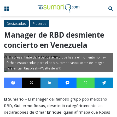
Menú
B
Destacadas
Placeres
Manager de RBD desmiente
concierto en Venezuela
18 Jun, 2023
1 minuto de lectura
El representante de la banda aclaró que hasta el momento no hay
fechas establecidas para el país suramericano (Fuente de imagen
referencial: Unsplash+/Yvette de Wit)
Facebook
X
LinkedIn
Messenger
WhatsApp
Te
El Sumario
– El mánager del famoso grupo pop mexicano
RBD,
Guillermo
Rosas
, desmintió categóricamente las
declaraciones de
Omar
Enrique
, quien afirmaba que Rosas