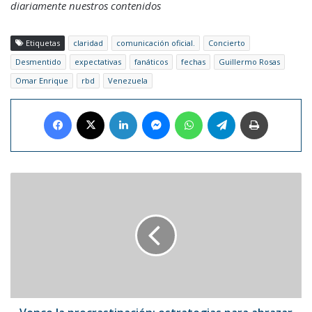
diariamente nuestros contenidos
Etiquetas
claridad
comunicación oficial.
Concierto
Desmentido
expectativas
fanáticos
fechas
Guillermo Rosas
Omar Enrique
rbd
Venezuela
Facebook
X
LinkedIn
Messenger
WhatsApp
Telegram
Imprimir
Vence
la
procrastinación:
estrategias
para
abrazar
la
productividad