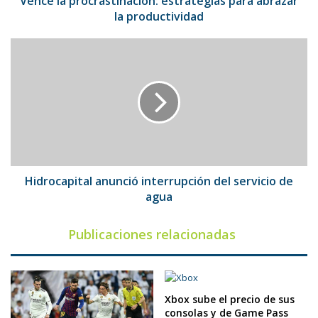
Vence la procrastinación: estrategias para abrazar
la productividad
Hidrocapital
anunció
interrupción
del
servicio
de
agua
Hidrocapital anunció interrupción del servicio de
agua
Publicaciones relacionadas
Xbox sube el precio de sus
consolas y de Game Pass