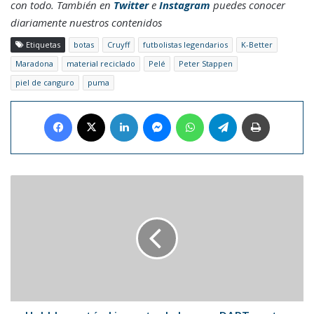
con todo. También en
Twitter
e
Instagram
puedes conocer
diariamente nuestros contenidos
Etiquetas
botas
Cruyff
futbolistas legendarios
K-Better
Maradona
material reciclado
Pelé
Peter Stappen
piel de canguro
puma
Facebook
X
LinkedIn
Messenger
WhatsApp
Telegram
Imprimir
Hubble
captó
el
impacto
de
la
nave
DART
contra