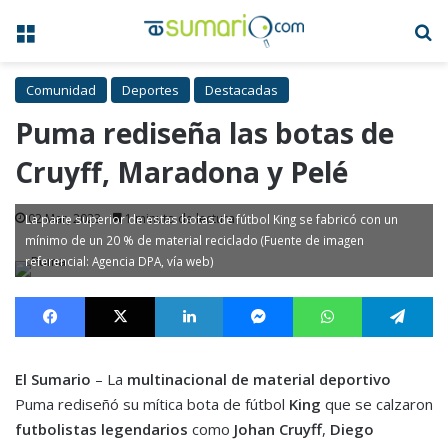
Menú
B
Comunidad
Deportes
Destacadas
Puma rediseña las botas de
Cruyff, Maradona y Pelé
02 Mar, 2023
1 minuto de lectura
La parte superior de estas botas de fútbol King se fabricó con un
mínimo de un 20 % de material reciclado (Fuente de imagen
referencial: Agencia DPA, vía web)
Facebook
X
LinkedIn
Messenger
WhatsApp
Te
El Sumario
– La
multinacional de material deportivo
Puma rediseñó su mítica bota de fútbol
King
que se calzaron
futbolistas legendarios
como
Johan Cruyff
,
Diego