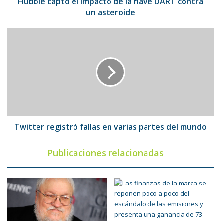
un
Hubble captó el impacto de la nave DART contra
asteroide
un asteroide
Twitter
registró
fallas
en
varias
partes
del
mundo
Twitter registró fallas en varias partes del mundo
Publicaciones relacionadas