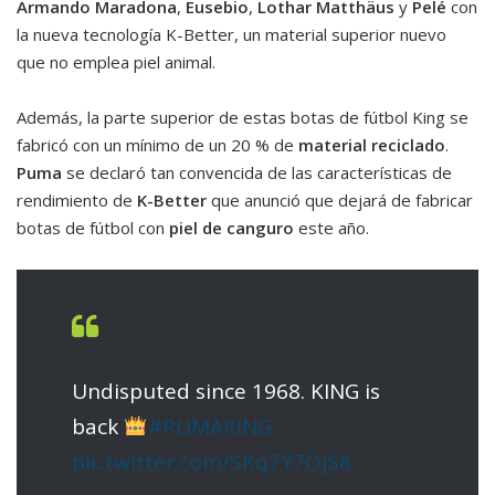
Armando Maradona
,
Eusebio
,
Lothar Matthäus
y
Pelé
con
la nueva tecnología K-Better, un material superior nuevo
que no emplea piel animal.
Además, la parte superior de estas botas de fútbol King se
fabricó con un mínimo de un 20 % de
material reciclado
.
Puma
se declaró tan convencida de las características de
rendimiento de
K-Better
que anunció que dejará de fabricar
botas de fútbol con
piel de canguro
este año.
Undisputed since 1968. KING is
back
#PUMAKING
pic.twitter.com/SKq7Y7OjS8