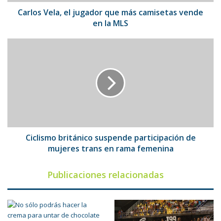
en
la
Carlos Vela, el jugador que más camisetas vende
MLS
en la MLS
Ciclismo
británico
suspende
participación
de
mujeres
trans
en
rama
femenina
Ciclismo británico suspende participación de
mujeres trans en rama femenina
Publicaciones relacionadas