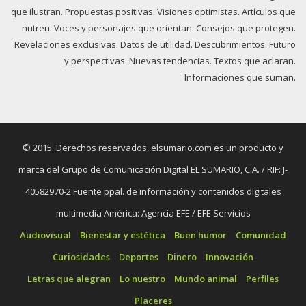
que ilustran. Propuestas positivas. Visiones optimistas. Artículos que
nutren. Voces y personajes que orientan. Consejos que protegen.
Revelaciones exclusivas. Datos de utilidad. Descubrimientos. Futuro
y perspectivas. Nuevas tendencias. Textos que aclaran.
Informaciones que suman.
© 2015. Derechos reservados, elsumario.com es un producto y
marca del Grupo de Comunicación Digital EL SUMARIO, C.A. / RIF: J-
40582970-2 Fuente ppal. de información y contenidos digitales
multimedia América: Agencia EFE / EFE Servicios
Audiovisual
Bienestar y estética
Buen humor
Comunidad
Curiosidades
Deportes
Dinero
Innovación
Letras que alegran
Lo nuestro
Mundo animal
Perfiles
Placeres