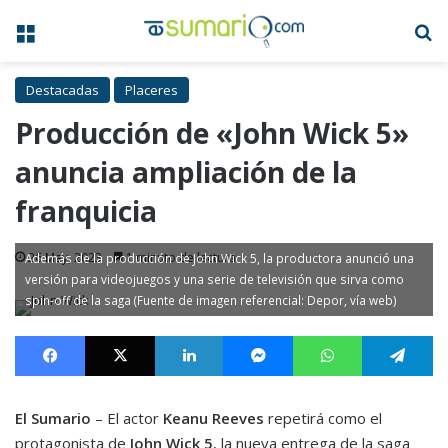
Menú
B
Destacadas
Placeres
Producción de «John Wick 5»
anuncia ampliación de la
franquicia
26 May, 2023
1 minuto de lectura
Además de la producción de John Wick 5, la productora anunció una
versión para videojuegos y una serie de televisión que sirva como
spin-off de la saga (Fuente de imagen referencial: Depor, vía web)
Facebook
X
LinkedIn
Messenger
WhatsApp
Te
El Sumario
– El actor
Keanu Reeves
repetirá como el
protagonista de
John Wick 5
, la nueva entrega de la saga