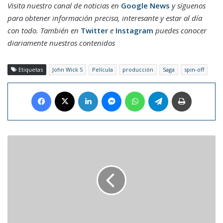
Visita nuestro canal de noticias en
Google News
y síguenos
para obtener información precisa, interesante y estar al día
con todo. También en
Twitter
e
Instagram
puedes conocer
diariamente nuestros contenidos
Etiquetas
John Wick 5
Película
producción
Saga
spin-off
Facebook
X
LinkedIn
Messenger
WhatsApp
Telegram
Imprimir
Carlos
Vela,
el
jugador
que
más
camisetas
vende