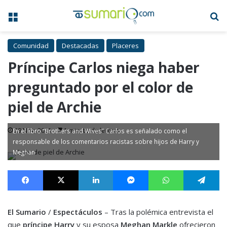
Menú
B
Comunidad
Destacadas
Placeres
Príncipe Carlos niega haber
preguntado por el color de
piel de Archie
29 Nov, 2021
1 minuto de lectura
En el libro “Brothers and Wives” Carlos es señalado como el
responsable de los comentarios racistas sobre hijos de Harry y
Meghan
Facebook
X
LinkedIn
Messenger
WhatsApp
Te
El Sumario
/
Espectáculos
– Tras la polémica entrevista el
que
príncipe Harry
y su esposa
Meghan Markle
ofrecieron