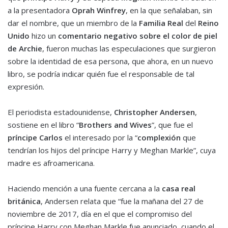
a la presentadora
Oprah Winfrey
, en la que señalaban, sin
dar el nombre, que un miembro de la
Familia Real
del
Reino
Unido
hizo un
comentario negativo
sobre el color de piel
de Archie
, fueron muchas las especulaciones que surgieron
sobre la identidad de esa persona, que ahora, en un nuevo
libro, se podría indicar quién fue el responsable de tal
expresión.
El periodista estadounidense,
Christopher Andersen
,
sostiene en el libro “
Brothers and Wives
”, que fue el
príncipe Carlos
el interesado por la “
complexión
que
tendrían los hijos del príncipe Harry y Meghan Markle”, cuya
madre es afroamericana.
Haciendo mención a una fuente cercana a la
casa real
británica
, Andersen relata que “fue la mañana del 27 de
noviembre de 2017, día en el que el compromiso del
príncipe Harry con Meghan Markle fue anunciado, cuando el