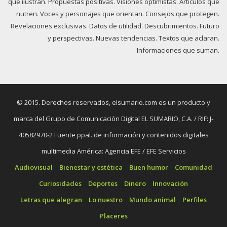
que ilustran. Propuestas positivas. Visiones optimistas. Artículos que
nutren. Voces y personajes que orientan. Consejos que protegen.
Revelaciones exclusivas. Datos de utilidad. Descubrimientos. Futuro
y perspectivas. Nuevas tendencias. Textos que aclaran.
Informaciones que suman.
© 2015. Derechos reservados, elsumario.com es un producto y
marca del Grupo de Comunicación Digital EL SUMARIO, C.A. / RIF: J-
40582970-2 Fuente ppal. de información y contenidos digitales
multimedia América: Agencia EFE / EFE Servicios
Audiovisual
Bienestar y estética
Buen humor
Comunidad
Curiosidades
Deportes
Dinero
Innovación
Letras que alegran
Lo nuestro
Mundo animal
Perfiles
Placeres