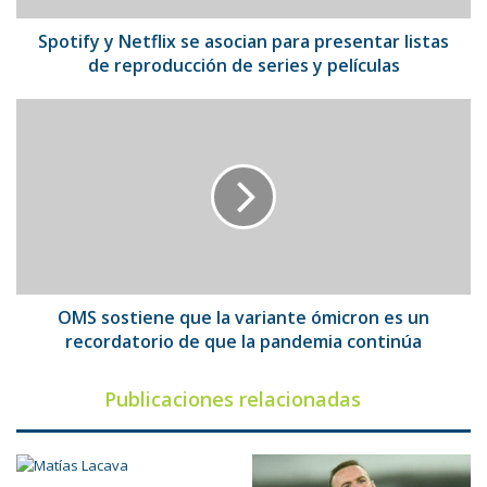
de
reproducción
Spotify y Netflix se asocian para presentar listas
de
de reproducción de series y películas
series
y
OMS
películas
sostiene
que
la
variante
ómicron
es
un
recordatorio
de
OMS sostiene que la variante ómicron es un
que
recordatorio de que la pandemia continúa
la
pandemia
Publicaciones relacionadas
continúa