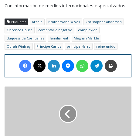
Con información de medios internacionales especializados
Etiquetas
Archie
Brothers and Wives
Christopher Andersen
Clarence House
comentario negativo
complexión
duquesa de Cornualles
familia real
Meghan Markle
Oprah Winfrey
Príncipe Carlos
príncipe Harry
reino unido
Facebook
X
LinkedIn
Messenger
WhatsApp
Telegram
Imprimir
Spotify
y
Netflix
se
asocian
para
presentar
listas