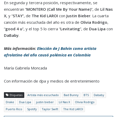
En segunda y tercera posición, respectivamente, se
encuentran “
MONTERO (Call Me By Your Name)
”, de
Lil Nas
X
, y “
STAY
”, de
The Kid LAROI
con
Justin Bieber
. La cuarta
canción más escuchada del año es otra de
Olivia Rodrigo
,
“
good 4 u
”, y el top 5 lo cierra “
Levitating
”, de
Dua Lipa
con
DaBaby
.
Más información:
Elección de J Balvin como artista
afrolatino del año causó polémica en Colombia
María Gabriela Moncada
Con información de dpa y medios de entretenimiento
Etiquetas
Artista más escuchado
Bad Bunny
BTS
Dababy
Drake
Dua Lipa
justin bieber
Lil Nas X
Olivia Rodrigo
Puerto Rico
Spotify
Taylor Swift
The Kid LAROI