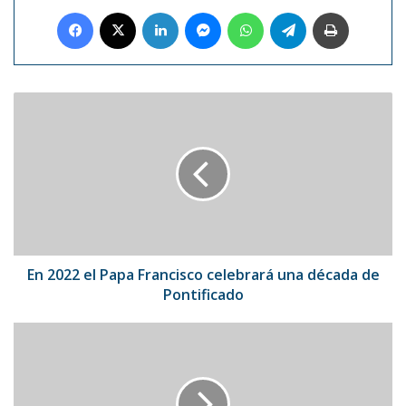
Facebook
X
LinkedIn
Messenger
WhatsApp
Telegram
Imprimir
En
2022
el
Papa
Francisco
celebrará
una
década
de
Pontificado
En 2022 el Papa Francisco celebrará una década de
Pontificado
UE
abogó
por
incrementar