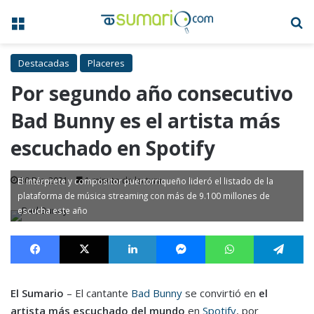
Menú
B
Destacadas
Placeres
Por segundo año consecutivo
Bad Bunny es el artista más
escuchado en Spotify
30 Dic, 2021
1 minuto de lectura
El intérprete y compositor puertorriqueño lideró el listado de la
plataforma de música streaming con más de 9.100 millones de
escucha este año
Facebook
X
LinkedIn
Messenger
WhatsApp
Te
El Sumario
– El cantante
Bad Bunny
se convirtió en
el
artista más escuchado del mundo
en
Spotify
,
por