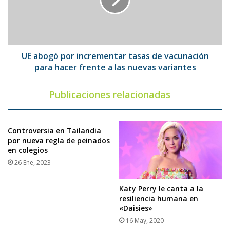
tasas
de
vacunación
para
hacer
frente
UE abogó por incrementar tasas de vacunación
a
para hacer frente a las nuevas variantes
las
nuevas
Publicaciones relacionadas
variantes
Controversia en Tailandia
por nueva regla de peinados
en colegios
26 Ene, 2023
Katy Perry le canta a la
resiliencia humana en
«Daisies»
16 May, 2020