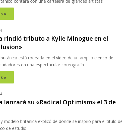
británico contará con una cartelera de grandes artistas
s »
4
 rindió tributo a Kylie Minogue en el
llusion»
británica está rodeada en el video de un amplio elenco de
y nadadores en una espectacular coreografía
s »
24
a lanzará su «Radical Optimism» el 3 de
y modelo británica explicó de dónde se inspiró para el título de
sco de estudio