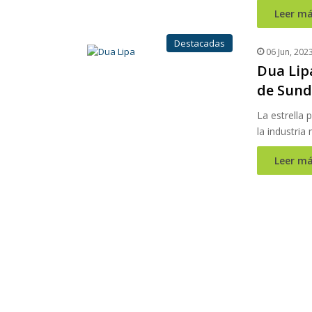
Leer má
Destacadas
06 Jun, 202
Dua Lipa
de Sund
La estrella 
la industria
Leer má