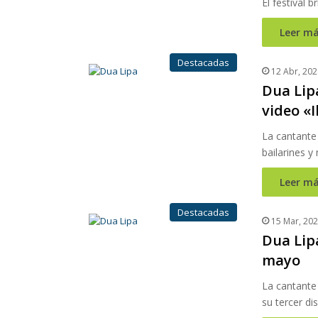
El festival 
Leer má
Destacadas
12 Abr, 202
Dua Lipa
video «I
La cantante 
bailarines 
Leer má
Destacadas
15 Mar, 20
Dua Lip
mayo
La cantante 
su tercer di