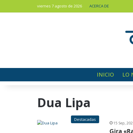
viernes 7 agosto de 2026
ACERCA DE
INICIO
LO 
Dua Lipa
Destacadas
15 Sep, 202
Gira «R