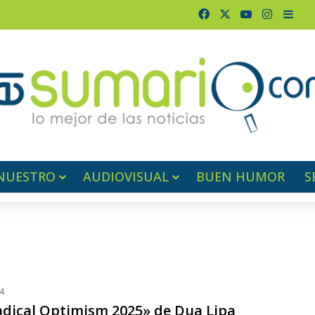
Facebook
X
YouTube
Instagr
Barr
NUESTRO
AUDIOVISUAL
BUEN HUMOR
S
4
adical Optimism 2025» de Dua Lipa