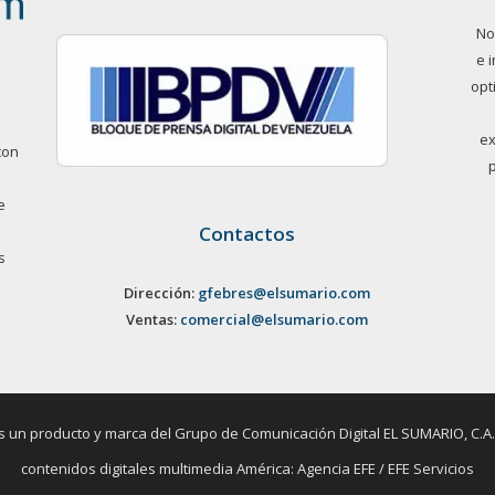
No
e 
opt
ex
con
e
Contactos
s
Dirección:
gfebres@elsumario.com
Ventas:
comercial@elsumario.com
un producto y marca del Grupo de Comunicación Digital EL SUMARIO, C.A. / 
contenidos digitales multimedia América: Agencia EFE / EFE Servicios