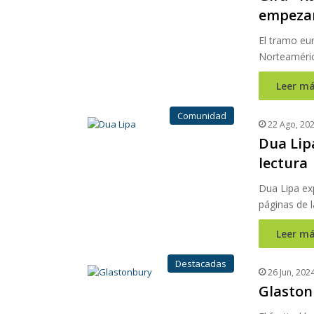
empezar
El tramo eur
Norteaméri
Leer má
Comunidad
22 Ago, 20
Dua Lip
lectura
Dua Lipa exp
páginas de l
Leer má
Destacadas
26 Jun, 202
Glastonb