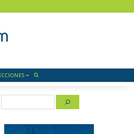
am
a lateral
ECCIONES
Buscar por
Buscar