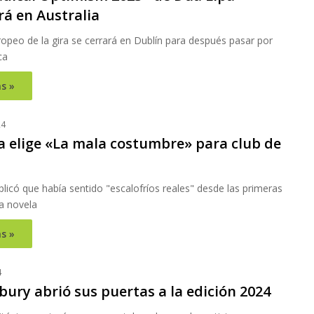
á en Australia
opeo de la gira se cerrará en Dublín para después pasar por
ca
s »
24
a elige «La mala costumbre» para club de
licó que había sentido "escalofríos reales" desde las primeras
a novela
s »
4
ury abrió sus puertas a la edición 2024