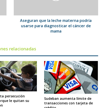
usarse
para
diagnosticar
el
Aseguran que la leche materna podría
cáncer
usarse para diagnosticar el cáncer de
de
mama
mama
ones relacionadas
ta persecución
Sudeban aumenta límite de
orque le quitan su
transacciones con tarjeta de
on
crédito