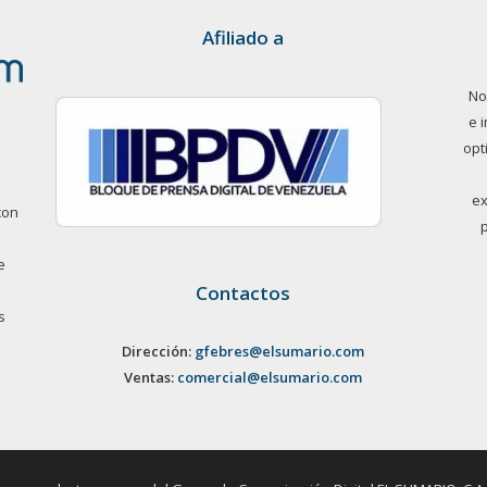
Afiliado a
No
e 
opt
ex
con
e
Contactos
s
Dirección:
gfebres@elsumario.com
Ventas:
comercial@elsumario.com