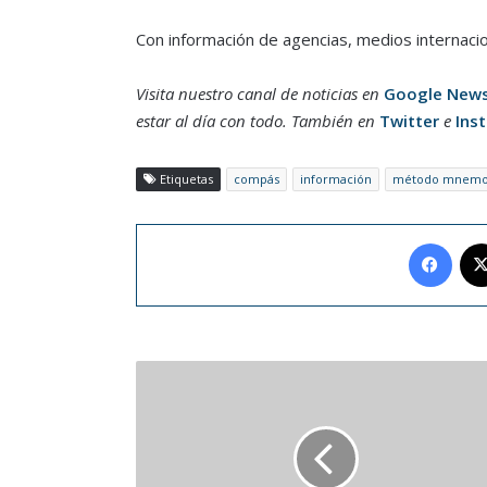
Con información de agencias, medios internaci
Visita nuestro canal de noticias en
Google New
estar al día con todo. También en
Twitter
e
Ins
Etiquetas
compás
información
método mnemo
Face
Medicina
Dental
del
Sueño
es
tendencia