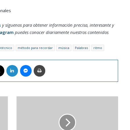
onales
s
y síguenos para obtener información precisa, interesante y
tagram
puedes conocer diariamente nuestros contenidos
técnico
método para recordar
música
Palabras
ritmo
book
X
LinkedIn
Messenger
Imprimir
Aseguran
que
la
leche
materna
podría