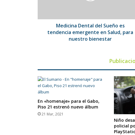
emergente
en
Salud,
para
Medicina Dental del Sueño es
nuestro
tendencia emergente en Salud, para
bienestar
nuestro bienestar
Publicaci
En «homenaje» para el Gabo,
Piso 21 estrenó nuevo álbum
21 Mar, 2021
Niño desa
policial p
PlayStati