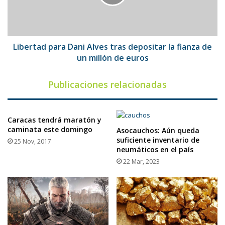
depositar
la
fianza
de
un
Libertad para Dani Alves tras depositar la fianza de
millón
un millón de euros
de
euros
Publicaciones relacionadas
Caracas tendrá maratón y
caminata este domingo
Asocauchos: Aún queda
suficiente inventario de
25 Nov, 2017
neumáticos en el país
22 Mar, 2023