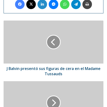
J
Balvin
presentó
sus
figuras
de
cera
en
el
Madame
J Balvin presentó sus figuras de cera en el Madame
Tussauds
Tussauds
Libertad
para
Dani
Alves
tras