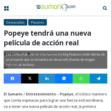
Menú
B
Destacadas
Placeres
Popeye tendrá una nueva
película de acción real
25 Mar, 2024
1 minuto de lectura
Las compañías Chernin Entertainment y King Features están detrás de
un proyecto que se encuentra en desarrollo (Fuente de imagen
referencial: Archivo)
Facebook
X
LinkedIn
Messenger
WhatsApp
Te
El Sumario
/
Entretenimiento
–
Popeye
, el icónico marinero
que comía espinacas para lograr una fuerza extraordinaria,
va a tener una nueva película de acción real, la primera