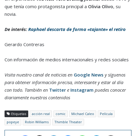
que tenía como protagonista principal a
Olivia Olivo
, su
novia.
De interés:
Raphael descarta de forma «tajante» el retiro
Gerardo Contreras
Con información de medios internacionales y redes sociales
Visita nuestro canal de noticias en
Google News
y síguenos
para obtener información precisa, interesante y estar al día
con todo. También en
Twitter
e
Instagram
puedes conocer
diariamente nuestros contenidos
Etiquetas
acción real
comic
Michael Caleo
Película
popeye
Robin Williams
Thimble Theater
Facebook
X
LinkedIn
Messenger
WhatsApp
Telegram
Imprimir