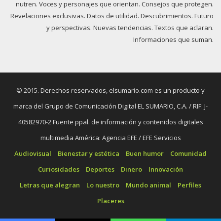
nutren. Voces y personajes que orientan. Consejos que protegen.
Revelaciones exclusivas. Datos de utilidad. Descubrimientos. Futuro
y perspectivas. Nuevas tendencias. Textos que aclaran.
Informaciones que suman.
© 2015. Derechos reservados, elsumario.com es un producto y
marca del Grupo de Comunicación Digital EL SUMARIO, C.A. / RIF: J-
40582970-2 Fuente ppal. de información y contenidos digitales
multimedia América: Agencia EFE / EFE Servicios
Audiovisual
Bienestar y estética
Buen humor
Comunidad
Curiosidades
Deportes
Dinero
Innovación
Letras que alegran
Lo nuestro
Mundo animal
Perfiles
Placeres