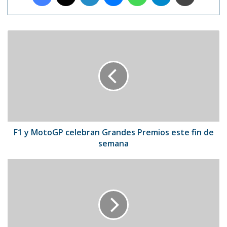
F1
y
MotoGP
celebran
Grandes
Premios
este
fin
de
semana
F1 y MotoGP celebran Grandes Premios este fin de
semana
Por
una
década
Will
Smith
no