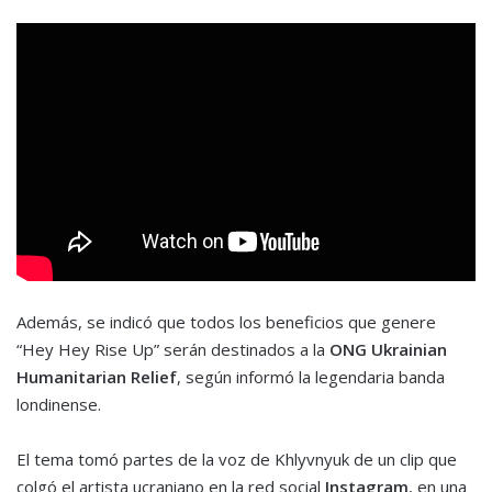
Además, se indicó que todos los beneficios que genere
“Hey Hey Rise Up” serán destinados a la
ONG Ukrainian
Humanitarian Relief
, según informó la legendaria banda
londinense.
El tema tomó partes de la voz de Khlyvnyuk de un clip que
colgó el artista ucraniano en la red social
Instagram
, en una