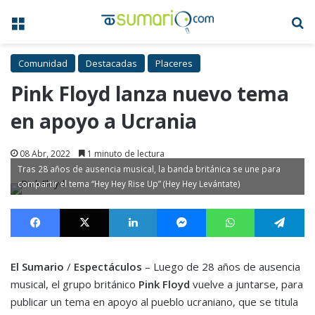
Menú
B
Comunidad
Destacadas
Placeres
Pink Floyd lanza nuevo tema
en apoyo a Ucrania
08 Abr, 2022
1 minuto de lectura
Tras 28 años de ausencia musical, la banda británica se une para
compartir el tema “Hey Hey Rise Up” (Hey Hey Levántate)
Facebook
X
LinkedIn
Messenger
WhatsApp
Te
El Sumario
/
Espectáculos
– Luego de 28 años de ausencia
musical, el grupo británico
Pink Floyd
vuelve a juntarse, para
publicar un tema en apoyo al pueblo ucraniano, que se titula