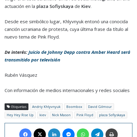
actuación en la
plaza
Sofiyskaya
de
Kiev
.
Desde ese simbólico lugar, Khlyvnyuk entonó una conocida
canción ucraniana de protesta, cuya última frase da título al
nuevo tema de Pink Floyd.
De interés:
Juicio de Johnny Depp contra Amber Heard será
transmitido por televisión
Rubén Vásquez
Con información de medios internacionales y redes sociales
Etiquetas
Andriy Khlyvnyuk
Boombox
David Gilmour
Hey Hey Rise Up
kiev
Nick Mason
Pink Floyd
plaza Sofiyskaya
Facebook
X
LinkedIn
Messenger
WhatsApp
Telegram
Imprimir