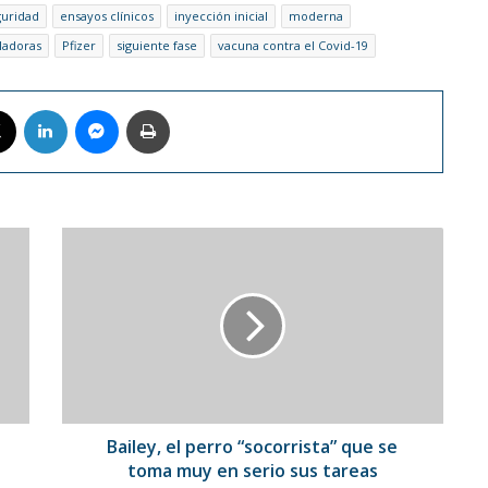
guridad
ensayos clínicos
inyección inicial
moderna
ladoras
Pfizer
siguiente fase
vacuna contra el Covid-19
book
X
LinkedIn
Messenger
Imprimir
Bailey,
el
perro
“socorrista”
que
se
toma
muy
en
serio
Bailey, el perro “socorrista” que se
sus
toma muy en serio sus tareas