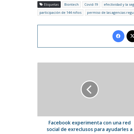
Etiquetas
Biontech
Covid-19
efectividad y la se
participación de 144 niños
permiso de las agencias regu
Face
Facebook
experimenta
con
una
red
social
de
exreclusos
para
ayudarles
Facebook experimenta con una red
a
social de exreclusos para ayudarles a