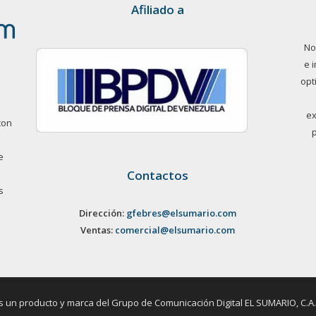
Afiliado a
No
e 
opt
ex
con
e
Contactos
s
Dirección:
gfebres@elsumario.com
Ventas:
comercial@elsumario.com
un producto y marca del Grupo de Comunicación Digital EL SUMARIO, C.A. / 