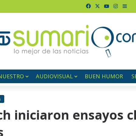
Facebook
X
YouTube
Instagr
Barr
NUESTRO
AUDIOVISUAL
BUEN HUMOR
S
s
ch iniciaron ensayos cl
s