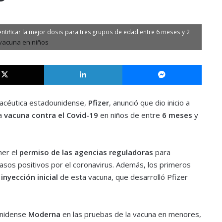
entificar la mejor dosis para tres grupos de edad entre 6 meses y 2
X
LinkedIn
Messe
macéutica estadounidense,
Pfizer
, anunció que dio inicio a
a
vacuna contra el Covid-19
en niños de entre
6 meses
y
ner el
permiso de las agencias reguladoras
para
asos positivos por el coronavirus. Además, los primeros
a
inyección inicial
de esta vacuna, que desarrolló Pfizer
unidense
Moderna
en las pruebas de la vacuna en menores,