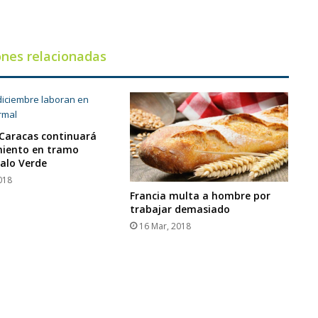
tareas
ones relacionadas
Caracas continuará
iento en tramo
Palo Verde
018
Francia multa a hombre por
trabajar demasiado
16 Mar, 2018