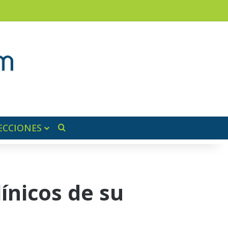
am
a lateral
ECCIONES
Buscar por
ínicos de su