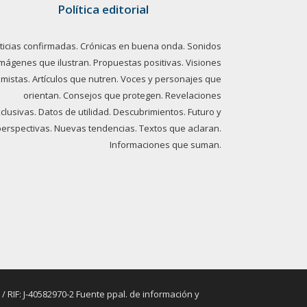
Política editorial
ticias confirmadas. Crónicas en buena onda. Sonidos
imágenes que ilustran. Propuestas positivas. Visiones
imistas. Artículos que nutren. Voces y personajes que
orientan. Consejos que protegen. Revelaciones
clusivas. Datos de utilidad. Descubrimientos. Futuro y
perspectivas. Nuevas tendencias. Textos que aclaran.
Informaciones que suman.
RIF: J-40582970-2 Fuente ppal. de información y