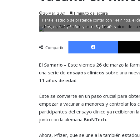
26 Mar, 2021
1 minuto de lectura
Para el estudio se pretende contar con 144 niños, e id
años, entre 2 y 5 años y entre 5 y 11 años
Facebook
Compartir
El Sumario
– Este viernes 26 de marzo la far
una serie de
ensayos clínicos
sobre una nuev
11 años de edad
.
Éste se convierte en un paso crucial para obte
empezar a vacunar a menores y controlar los c
participantes del ensayo clínico ya recibieron l
junto con la alemana
BioNTech
.
Ahora, Pfizer, que se une a la también estado