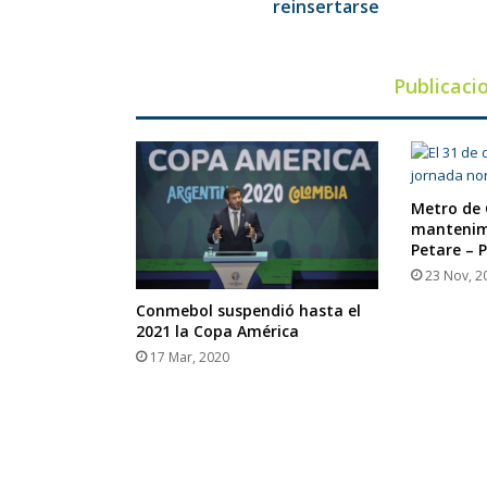
reinsertarse
reinsertarse
Publicaci
Metro de 
mantenim
Petare – 
23 Nov, 2
Conmebol suspendió hasta el
2021 la Copa América
17 Mar, 2020