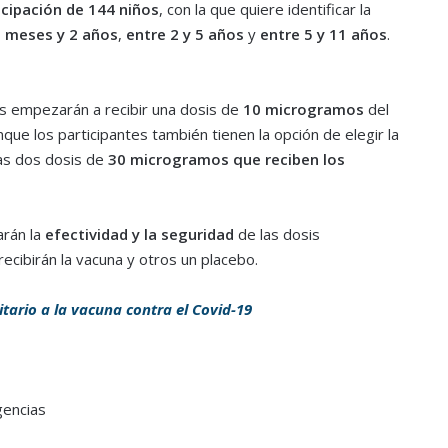
icipación de 144 niños
, con la que quiere identificar la
6 meses y 2 años
,
entre 2 y 5 años
y
entre 5 y 11 años
.
ños empezarán a recibir una dosis de
10 microgramos
del
nque los participantes también tienen la opción de elegir la
as dos dosis de
30 microgramos
que reciben los
arán la
efectividad y la seguridad
de las dosis
recibirán la vacuna y otros un placebo.
tario a la vacuna contra el Covid-19
gencias