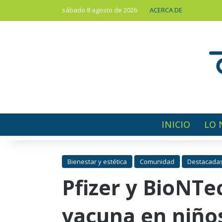
sábado 8 agosto de 2026
ACERCA DE
INICIO
LO 
Bienestar y estética
Comunidad
Destacada
Pfizer y BioNTe
vacuna en niño