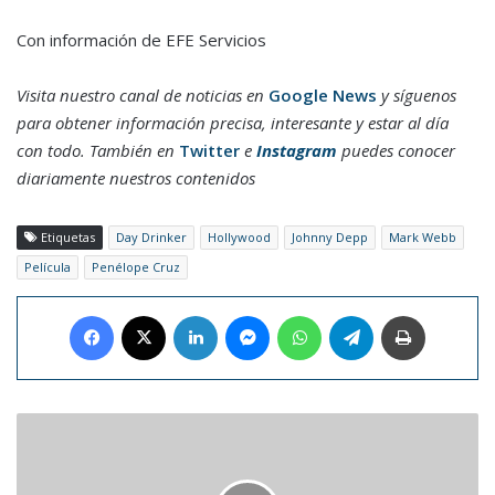
Con información de EFE Servicios
Visita nuestro canal de noticias en
Google News
y síguenos
para obtener información precisa, interesante y estar al día
con todo. También en
Twitter
e
Instagram
puedes conocer
diariamente nuestros contenidos
Etiquetas
Day Drinker
Hollywood
Johnny Depp
Mark Webb
Película
Penélope Cruz
Facebook
X
LinkedIn
Messenger
WhatsApp
Telegram
Imprimir
Rodri
Hernández
y
Aitana