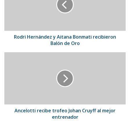
Bonmati
recibieron
Balón
de
Oro
Rodri Hernández y Aitana Bonmati recibieron
Balón de Oro
Ancelotti
recibe
trofeo
Johan
Cruyff
al
mejor
entrenador
Ancelotti recibe trofeo Johan Cruyff al mejor
entrenador