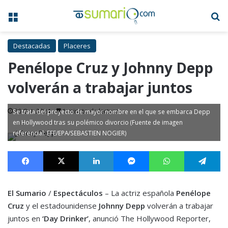
Menú
B
Destacadas
Placeres
Penélope Cruz y Johnny Depp
volverán a trabajar juntos
30 Oct, 2024
1 minuto de lectura
Se trata del proyecto de mayor nombre en el que se embarca Depp
en Hollywood tras su polémico divorcio (Fuente de imagen
referencial: EFE/EPA/SEBASTIEN NOGIER)
Facebook
X
LinkedIn
Messenger
WhatsApp
Te
El Sumario
/
Espectáculos
– La actriz española
Penélope
Cruz
y el estadounidense
Johnny Depp
volverán a trabajar
juntos en
‘Day Drinker’
, anunció The Hollywood Reporter,