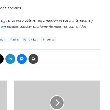
edes sociales
 síguenos para obtener información precisa, interesante y
gram
puedes conocer diariamente nuestros contenidos
don
madre
Paris Hilton
Phoenix
book
X
LinkedIn
Messenger
Imprimir
Luis
Miguel
anuncia
una
esperada
gira