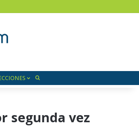
am
a lateral
ECCIONES
Buscar por
or segunda vez