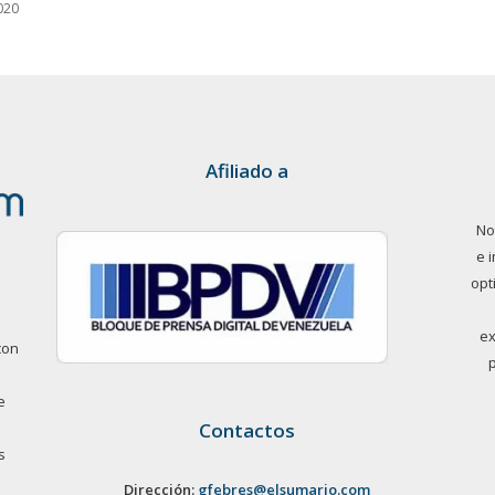
020
Afiliado a
No
e 
opt
ex
con
e
Contactos
s
Dirección:
gfebres@elsumario.com