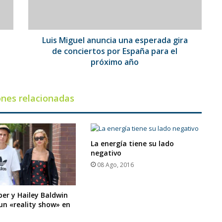
de
conciertos
por
España
Luis Miguel anuncia una esperada gira
para
de conciertos por España para el
el
próximo año
próximo
año
ones relacionadas
La energía tiene su lado
negativo
08 Ago, 2016
ber y Hailey Baldwin
un «reality show» en