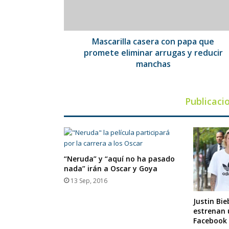
eliminar
arrugas
y
reducir
Mascarilla casera con papa que
manchas
promete eliminar arrugas y reducir
manchas
Publicaci
“Neruda” y “aquí no ha pasado
nada” irán a Oscar y Goya
13 Sep, 2016
Justin Bie
estrenan 
Facebook