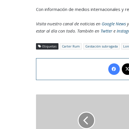
Con información de medios internacionales y r
Visita nuestro canal de noticias en
Google News
y
estar al día con todo. También en
Twtter
e
Insta
Etiquetas
Carter Rum
Gestación subrogada
Lon
Face
Mascarilla
casera
con
papa
que
promete