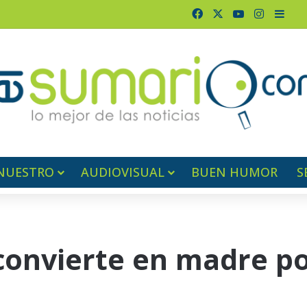
Facebook
X
YouTube
Instagr
Barr
NUESTRO
AUDIOVISUAL
BUEN HUMOR
S
 convierte en madre p