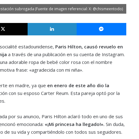
r gestación subrogada (Fuente de imagen referencial: X: @chismeentodo)
X
LinkedIn
Messe
socialité estadounidense,
Paris Hilton, causó revuelo en
ija
a través de una publicación en su cuenta de Instagram.
r una adorable ropa de bebé color rosa con el nombre
otiva frase: «agradecida con mi niña».
ierte en madre, ya que
en enero de este año dio la
ación con su esposo Carter Reum. Esta pareja optó por la
es.
ada por su anuncio, Paris Hilton aclaró todo en uno de sus
mencionó emocionada:
«¡Mi princesa ha llegado!».
Sin duda,
o de su vida y compartiéndolo con todos sus seguidores.