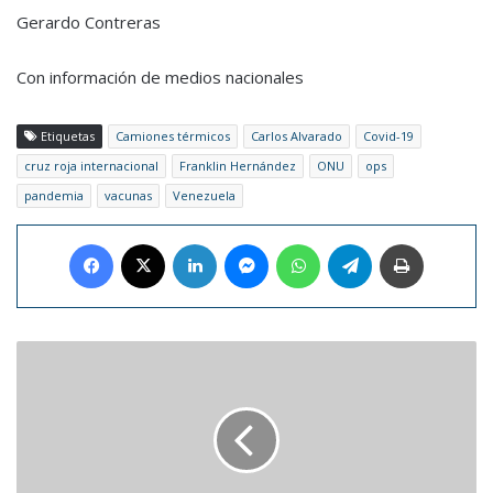
Gerardo Contreras
Con información de medios nacionales
Etiquetas
Camiones térmicos
Carlos Alvarado
Covid-19
cruz roja internacional
Franklin Hernández
ONU
ops
pandemia
vacunas
Venezuela
Facebook
X
LinkedIn
Messenger
WhatsApp
Telegram
Imprimir
Aumentan
las
opciones
de
pago
de
servicios