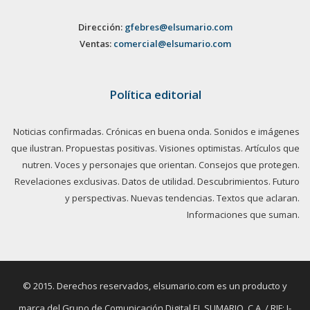
Dirección:
gfebres@elsumario.com
Ventas:
comercial@elsumario.com
Política editorial
Noticias confirmadas. Crónicas en buena onda. Sonidos e imágenes
que ilustran. Propuestas positivas. Visiones optimistas. Artículos que
nutren. Voces y personajes que orientan. Consejos que protegen.
Revelaciones exclusivas. Datos de utilidad. Descubrimientos. Futuro
y perspectivas. Nuevas tendencias. Textos que aclaran.
Informaciones que suman.
© 2015. Derechos reservados, elsumario.com es un producto y
marca del Grupo de Comunicación Digital EL SUMARIO, C.A. / RIF: J-