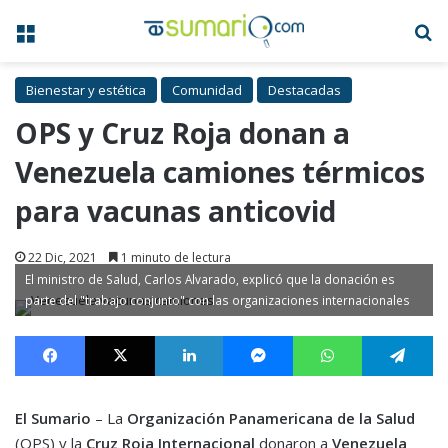
Menú
B
Bienestar y estética
Comunidad
Destacadas
OPS y Cruz Roja donan a
Venezuela camiones térmicos
para vacunas anticovid
22 Dic, 2021
1 minuto de lectura
El ministro de Salud, Carlos Alvarado, explicó que la donación es
parte del "trabajo conjunto" con las organizaciones internacionales
Facebook
X
LinkedIn
Messenger
WhatsApp
Te
El Sumario
– La
Organización Panamericana de la Salud
(OPS) y la
Cruz Roja Internacional
donaron a
Venezuela