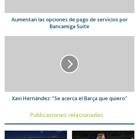
por
Bancamiga
Suite
Aumentan las opciones de pago de servicios por
Bancamiga Suite
Xavi
Hernández:
"Se
acerca
el
Barça
que
quiero"
Xavi Hernández: "Se acerca el Barça que quiero"
Publicaciones relacionadas