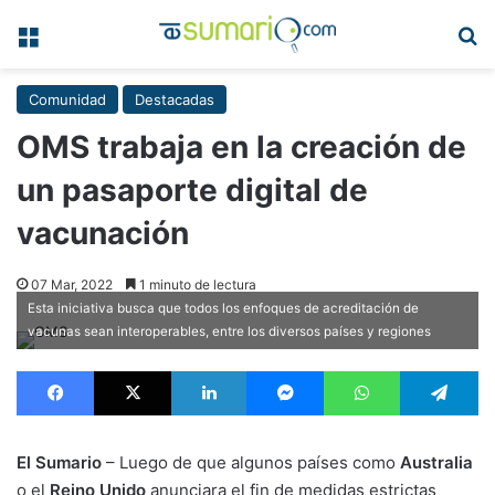
Menú
B
Comunidad
Destacadas
OMS trabaja en la creación de
un pasaporte digital de
vacunación
07 Mar, 2022
1 minuto de lectura
Esta iniciativa busca que todos los enfoques de acreditación de
vacunas sean interoperables, entre los diversos países y regiones
Facebook
X
LinkedIn
Messenger
WhatsApp
Te
El Sumario
– Luego de que algunos países como
Australia
o el
Reino Unido
anunciara el fin de medidas estrictas