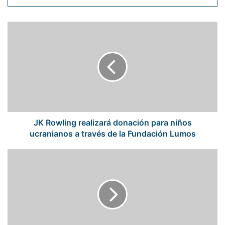
JK
Rowling
realizará
donación
para
niños
ucranianos
a
través
de
JK Rowling realizará donación para niños
la
ucranianos a través de la Fundación Lumos
Fundación
Lumos
YouTube
aumenta
su
interés
por
los
contenidos