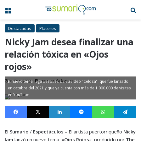
Menú
B
Destacadas
Placeres
Nicky Jam desea finalizar una
relación tóxica en «Ojos
rojos»
31 Ene, 2022
1 minuto de lectura
El nuevo tema llega después de su video "Celosa", que fue lanzado
en octubre del 2021 y que ya cuenta con más de 1.000.000 de visitas
en YouTube
Facebook
X
LinkedIn
Messenger
WhatsApp
Te
El Sumario
/
Espectáculos
– El artista puertorriqueño
Nicky
Jam
lanzó un nuevo tema, «
Ojos Rojos
«, producido por
The