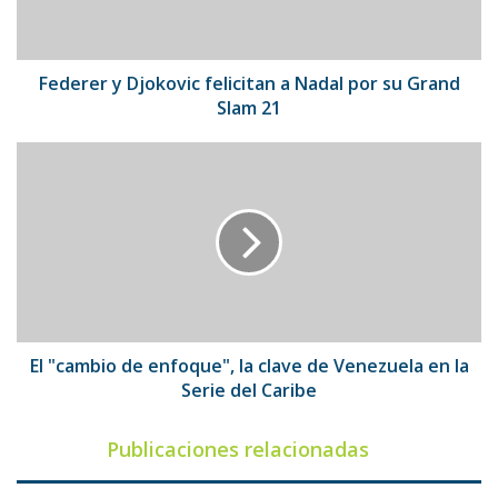
por
su
Grand
Slam
Federer y Djokovic felicitan a Nadal por su Grand
21
Slam 21
El
"cambio
de
enfoque",
la
clave
de
Venezuela
en
la
El "cambio de enfoque", la clave de Venezuela en la
Serie
Serie del Caribe
del
Caribe
Publicaciones relacionadas