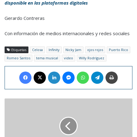
disponible en las plataformas digitales
Gerardo Contreras
Con información de medios internacionales y redes sociales
Etiquetas
Celosa
Infinity
Nicky Jam
ojos rojos
Puerto Rico
Romeo Santos
tema musical
video
Willy Rodríguez
Facebook
X
LinkedIn
Messenger
WhatsApp
Telegram
Imprimir
Federer
y
Djokovic
felicitan
a
Nadal