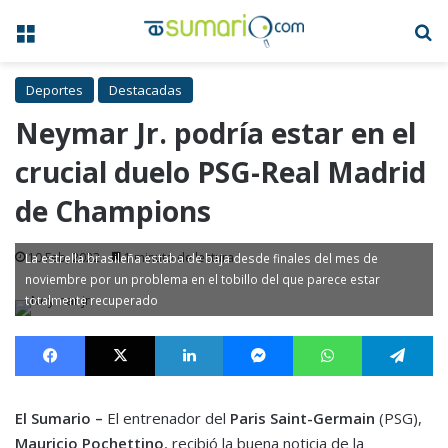
Menú
B
Deportes
Destacadas
Neymar Jr. podría estar en el
crucial duelo PSG-Real Madrid
de Champions
10 Feb, 2022
1 minuto de lectura
La estrella brasileña estaba de baja desde finales del mes de
noviembre por un problema en el tobillo del que parece estar
totalmente recuperado
Facebook
X
LinkedIn
Messenger
WhatsApp
Te
El Sumario –
El entrenador del
Paris Saint-Germain
(PSG),
Mauricio Pochettino
, recibió la buena noticia de la