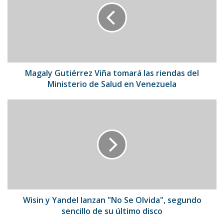
tomará
las
riendas
del
Ministerio
de
Salud
Magaly Gutiérrez Viña tomará las riendas del
en
Ministerio de Salud en Venezuela
Venezuela
Wisin
y
Yandel
lanzan
"No
Se
Olvida",
segundo
sencillo
de
Wisin y Yandel lanzan "No Se Olvida", segundo
su
sencillo de su último disco
último