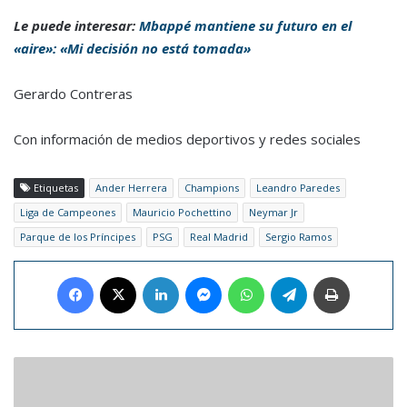
Le puede interesar:
Mbappé mantiene su futuro en el
«aire»: «Mi decisión no está tomada»
Gerardo Contreras
Con información de medios deportivos y redes sociales
Etiquetas
Ander Herrera
Champions
Leandro Paredes
Liga de Campeones
Mauricio Pochettino
Neymar Jr
Parque de los Príncipes
PSG
Real Madrid
Sergio Ramos
Facebook
X
LinkedIn
Messenger
WhatsApp
Telegram
Imprimir
Magaly
Gutiérrez
Viña