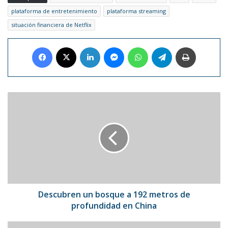
plataforma de entretenimiento
plataforma streaming
situación financiera de Netflix
Facebook
X
LinkedIn
Messenger
WhatsApp
Telegram
Imprimir
Descubren
un
bosque
a
192
metros
de
profundidad
en
China
Descubren un bosque a 192 metros de
profundidad en China
JJ.OO.