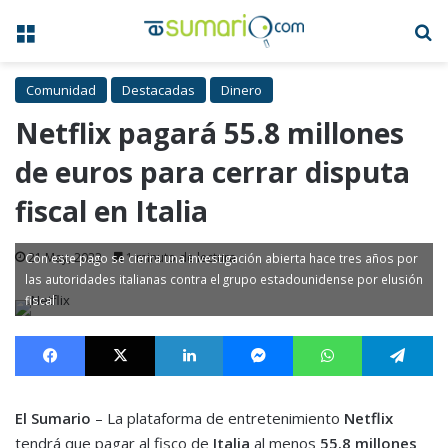
Menú
B
Comunidad
Destacadas
Dinero
Netflix pagará 55.8 millones
de euros para cerrar disputa
fiscal en Italia
21 May, 2022
1 minuto de lectura
Con este pago se cierra una investigación abierta hace tres años por
las autoridades italianas contra el grupo estadounidense por elusión
fiscal
Facebook
X
LinkedIn
Messenger
WhatsApp
Te
El Sumario
– La plataforma de entretenimiento
Netflix
tendrá que pagar al fisco de
Italia
al menos
55.8 millones