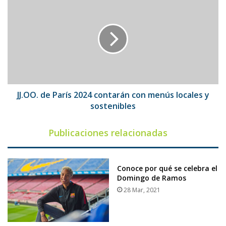
de
París
2024
contarán
con
menús
locales
y
sostenibles
JJ.OO. de París 2024 contarán con menús locales y
sostenibles
Publicaciones relacionadas
Conoce por qué se celebra el
Domingo de Ramos
28 Mar, 2021