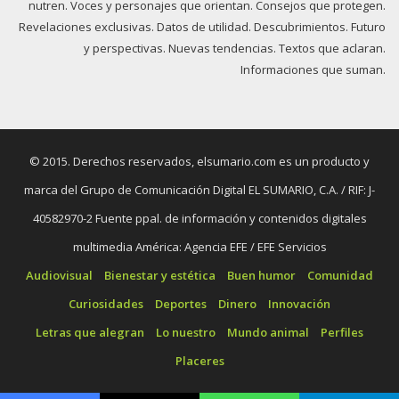
nutren. Voces y personajes que orientan. Consejos que protegen.
Revelaciones exclusivas. Datos de utilidad. Descubrimientos. Futuro
y perspectivas. Nuevas tendencias. Textos que aclaran.
Informaciones que suman.
© 2015. Derechos reservados, elsumario.com es un producto y
marca del Grupo de Comunicación Digital EL SUMARIO, C.A. / RIF: J-
40582970-2 Fuente ppal. de información y contenidos digitales
multimedia América: Agencia EFE / EFE Servicios
Audiovisual
Bienestar y estética
Buen humor
Comunidad
Curiosidades
Deportes
Dinero
Innovación
Letras que alegran
Lo nuestro
Mundo animal
Perfiles
Placeres