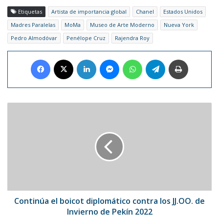
Etiquetas
Artista de importancia global
Chanel
Estados Unidos
Madres Paralelas
MoMa
Museo de Arte Moderno
Nueva York
Pedro Almodóvar
Penélope Cruz
Rajendra Roy
Facebook
X
LinkedIn
Messenger
WhatsApp
Telegram
Imprimir
Continúa
el
boicot
diplomático
contra
los
JJ.OO.
de
Invierno
de
Continúa el boicot diplomático contra los JJ.OO. de
Pekín
Invierno de Pekín 2022