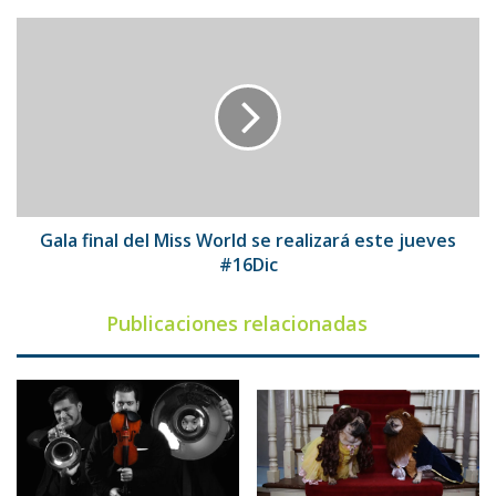
2022
Gala
final
del
Miss
World
se
realizará
este
jueves
#16Dic
Gala final del Miss World se realizará este jueves
#16Dic
Publicaciones relacionadas