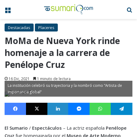
Menú
B
Destacadas
Placeres
MoMa de Nueva York rinde
homenaje a la carrera de
Penélope Cruz
16 Dic, 2021
1 minuto de lectura
La institución celebró su trayectoria y la nombró como “Artista de
importancia global”
Facebook
X
LinkedIn
Messenger
WhatsApp
Te
El Sumario
/
Espectáculos
– La actriz española
Penélope
Cruz
fue homenajeada por el
Museo de Arte Moderno