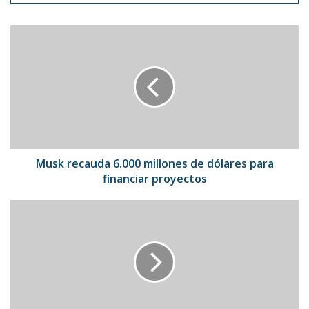
Musk
recauda
6.000
millones
de
dólares
para
financiar
proyectos
Musk recauda 6.000 millones de dólares para
financiar proyectos
Google
lucha
por
no
perder
terreno
frente
a