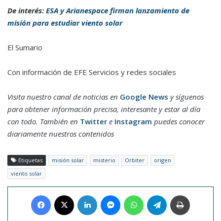
De interés:
ESA y Arianespace firman lanzamiento de
misión para estudiar viento solar
El Sumario
Con información de EFE Servicios y redes sociales
Visita nuestro canal de noticias en
Google News
y síguenos
para obtener información precisa, interesante y estar al día
con todo. También en
Twitter
e
Instagram
puedes conocer
diariamente nuestros contenidos
Etiquetas
misión solar
misterio
Orbiter
origen
viento solar
Facebook
X
LinkedIn
Messenger
WhatsApp
Telegram
Imprimir