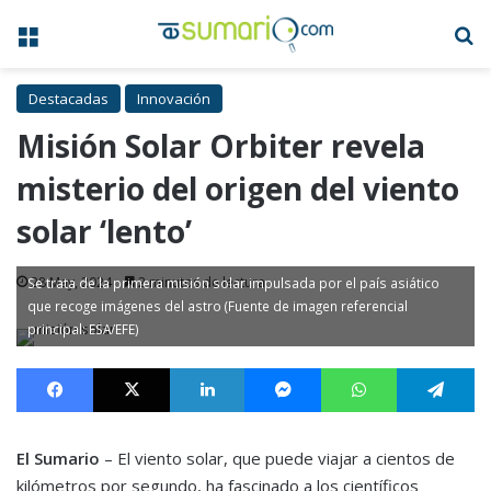
Menú
B
Destacadas
Innovación
Misión Solar Orbiter revela
misterio del origen del viento
solar ‘lento’
28 May, 2024
2 minutos de lectura
Se trata de la primera misión solar impulsada por el país asiático
que recoge imágenes del astro (Fuente de imagen referencial
principal: ESA/EFE)
Facebook
X
LinkedIn
Messenger
WhatsApp
Te
El Sumario
– El viento solar, que puede viajar a cientos de
kilómetros por segundo, ha fascinado a los científicos