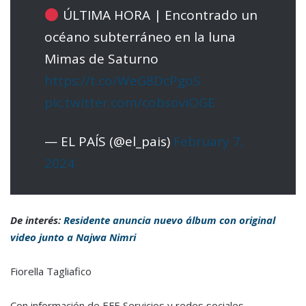
ÚLTIMA HORA | Encontrado un
océano subterráneo en la luna
Mimas de Saturno
https://t.co/WeG8DcPgoS
pic.twitter.com/cobsoviOGE
— EL PAÍS (@el_pais)
February 7,
2024
De interés:
Residente anuncia nuevo álbum con original
video junto a Najwa Nimri
Fiorella Tagliafico
Con información de EFE Servicios y redes sociales