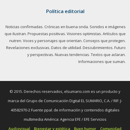
Política editorial
Noticias confirmadas. Crónicas en buena onda. Sonidos e imágenes
que ilustran. Propuestas positivas. Visiones optimistas. Artículos que
nutren. Voces y personajes que orientan. Consejos que protegen.
Revelaciones exclusivas. Datos de utilidad. Descubrimientos. Futuro
y perspectivas. Nuevas tendencias. Textos que aclaran.
Informaciones que suman.
© 2015. Derechos reservados, elsumario.com es un producto y
marca del Grupo de Comunicación Digital EL SUMARIO, C.A. / RIF: J-
40582970-2 Fuente ppal. de información y contenidos digitales
multimedia América: Agencia EFE / EFE Servicios
Audiovisual
Bienestar y estética
Buen humor
Comunidad