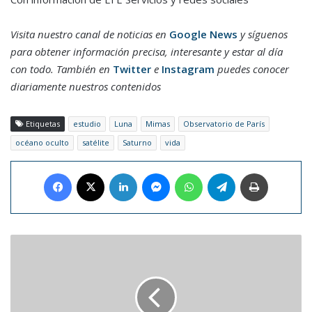
Visita nuestro canal de noticias en
Google News
y síguenos
para obtener información precisa, interesante y estar al día
con todo. También en
Twitter
e
Instagram
puedes conocer
diariamente nuestros contenidos
Etiquetas
estudio
Luna
Mimas
Observatorio de París
océano oculto
satélite
Saturno
vida
Facebook
X
LinkedIn
Messenger
WhatsApp
Telegram
Imprimir
Rock
in
Río
anuncia
a