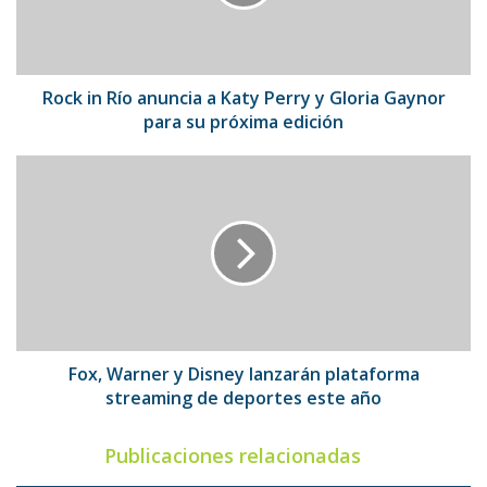
Katy
Perry
y
Gloria
Gaynor
Rock in Río anuncia a Katy Perry y Gloria Gaynor
para
para su próxima edición
su
próxima
Fox,
edición
Warner
y
Disney
lanzarán
plataforma
streaming
de
deportes
este
Fox, Warner y Disney lanzarán plataforma
año
streaming de deportes este año
Publicaciones relacionadas