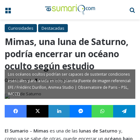
Menú
B
Curiosidades
Destacadas
Mimas, una luna de Saturno,
podría encerrar un océano
oculto según estudio
Los océanos ocultos podrían ser capaces de sustentar condiciones
07 Feb, 2024
1 minuto de lectura
esenciales para la vida en otro planeta (Fuente de imagen referencial:
EFE / Frédéric Durillon, Animea Studio | Observatoire de Paris – PSL,
IMCCE)
Facebook
X
LinkedIn
Messenger
WhatsApp
Te
El Sumario
–
Mimas
es una de las
lunas de Saturno
y,
como ya se sabe de otras, puede encerrar un
océano bajo