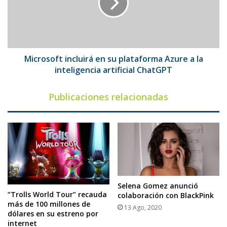
plataforma
Azure
a
la
inteligencia
artificial
Microsoft incluirá en su plataforma Azure a la
ChatGPT
inteligencia artificial ChatGPT
Publicaciones relacionadas
Selena Gomez anunció
“Trolls World Tour” recauda
colaboración con BlackPink
más de 100 millones de
13 Ago, 2020
dólares en su estreno por
internet