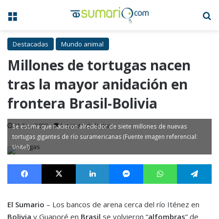
Menú
B
Destacadas
Mundo animal
Millones de tortugas nacen
tras la mayor anidación en
frontera Brasil-Bolivia
21 Ene, 2023
1 minuto de lectura
Se estima que nacieron alrededor de siete millones de nuevas
tortugas gigantes de río suramericanas (Fuente imagen referencial:
Unitel)
Facebook
X
LinkedIn
Messenger
WhatsApp
Te
El Sumario
– Los bancos de arena cerca del río Iténez en
Bolivia
y Guaporé en
Brasil
se volvieron “
alfombras
” de