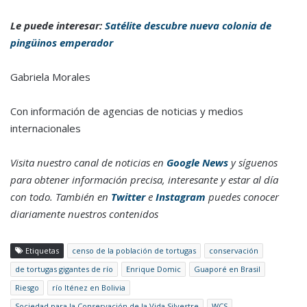
Le puede interesar:
Satélite descubre nueva colonia de
pingüinos emperador
Gabriela Morales
Con información de agencias de noticias y medios
internacionales
Visita nuestro canal de noticias en
Google News
y síguenos
para obtener información precisa, interesante y estar al día
con todo. También en
Twitter
e
Instagram
puedes conocer
diariamente nuestros contenidos
Etiquetas
censo de la población de tortugas
conservación
de tortugas gigantes de río
Enrique Domic
Guaporé en Brasil
Riesgo
río Iténez en Bolivia
Sociedad para la Conservación de la Vida Silvestre
WCS