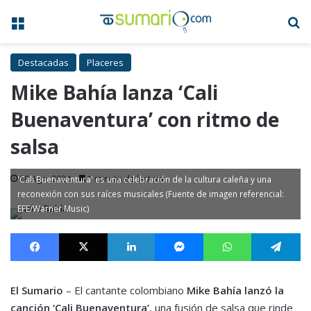
Menú
B
Destacadas
Placeres
Mike Bahía lanza ‘Cali
Buenaventura’ con ritmo de
salsa
18 Ago, 2024
1 minuto de lectura
'Cali Buenaventura' es una celebración de la cultura caleña y una
reconexión con sus raíces musicales (Fuente de imagen referencial:
EFE/Warner Music)
Facebook
X
LinkedIn
Messenger
WhatsApp
Te
El Sumario
– El cantante colombiano
Mike Bahía lanzó la
canción ‘Cali Buenaventura’
, una fusión de salsa que rinde