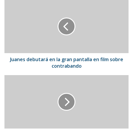
Juanes
debutará
en
la
gran
pantalla
en
film
sobre
contrabando
Juanes debutará en la gran pantalla en film sobre
contrabando
Madonna
visitó
Pompeya:
donó
250.000
euros
a
proyecto
teatral