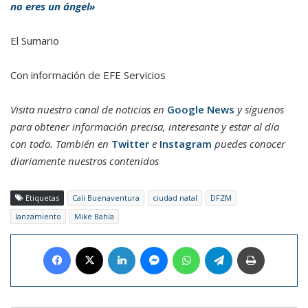
no eres un ángel»
El Sumario
Con información de EFE Servicios
Visita nuestro canal de noticias en
Google News
y síguenos
para obtener información precisa, interesante y estar al día
con todo. También en
Twitter
e
Instagram
puedes conocer
diariamente nuestros contenidos
Etiquetas
Cali Buenaventura
ciudad natal
DFZM
lanzamiento
Mike Bahía
Facebook
X
LinkedIn
Messenger
WhatsApp
Telegram
Imprimir