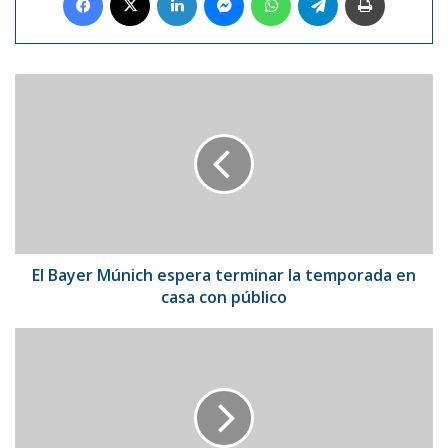
El
Bayer
Múnich
espera
terminar
la
temporada
en
casa
con
El Bayer Múnich espera terminar la temporada en
público
casa con público
Xiaomi
visualiza
un
sistema
rotatorio
para