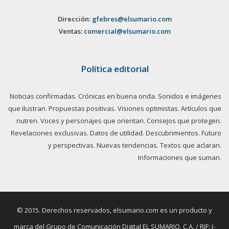
Dirección:
gfebres@elsumario.com
Ventas:
comercial@elsumario.com
Política editorial
Noticias confirmadas. Crónicas en buena onda. Sonidos e imágenes
que ilustran. Propuestas positivas. Visiones optimistas. Artículos que
nutren. Voces y personajes que orientan. Consejos que protegen.
Revelaciones exclusivas. Datos de utilidad. Descubrimientos. Futuro
y perspectivas. Nuevas tendencias. Textos que aclaran.
Informaciones que suman.
© 2015. Derechos reservados, elsumario.com es un producto y
marca del Grupo de Comunicación Digital EL SUMARIO, C.A. / RIF: J-