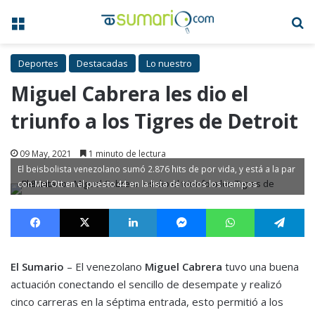
Menú
B
Deportes
Destacadas
Lo nuestro
Miguel Cabrera les dio el
triunfo a los Tigres de Detroit
09 May, 2021
1 minuto de lectura
El beisbolista venezolano sumó 2.876 hits de por vida, y está a la par
con Mel Ott en el puesto 44 en la lista de todos los tiempos
Facebook
X
LinkedIn
Messenger
WhatsApp
Te
El Sumario
– El venezolano
Miguel Cabrera
tuvo una buena
actuación conectando el sencillo de desempate y realizó
cinco carreras en la séptima entrada, esto permitió a los