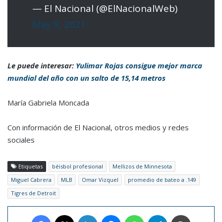
— El Nacional (@ElNacionalWeb)
May 9, 2021
Le puede interesar:
Yulimar Rojas consigue mejor marca
mundial del año con un salto de 15,14 metros
María Gabriela Moncada
Con información de El Nacional, otros medios y redes
sociales
Etiquetas
béisbol profesional
Mellizos de Minnesota
Miguel Cabrera
MLB
Omar Vizquel
promedio de bateo a .149
Tigres de Detroit
Facebook
X
LinkedIn
Messenger
WhatsApp
Telegram
Imprimir