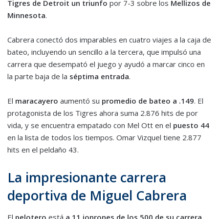
Tigres de Detroit un triunfo
por 7-3 sobre los
Mellizos de
Minnesota
.
Cabrera conectó dos imparables en cuatro viajes a la caja de
bateo, incluyendo un sencillo a la tercera, que impulsó una
carrera que desempató el juego y ayudó a marcar cinco en
la parte baja de la
sép
tima entrada
.
El
maracayero
aumentó su
promedio de bateo a .149
. El
protagonista de los Tigres ahora suma 2.876 hits de por
vida, y se encuentra empatado con Mel Ott en el
puesto 44
en la lista de todos los tiempos. Omar Vizquel tiene 2.877
hits en el peldaño 43.
La impresionante carrera
deportiva de Miguel Cabrera
El
pelotero
está
a 11 jonrones de los 500 de su carrera
.