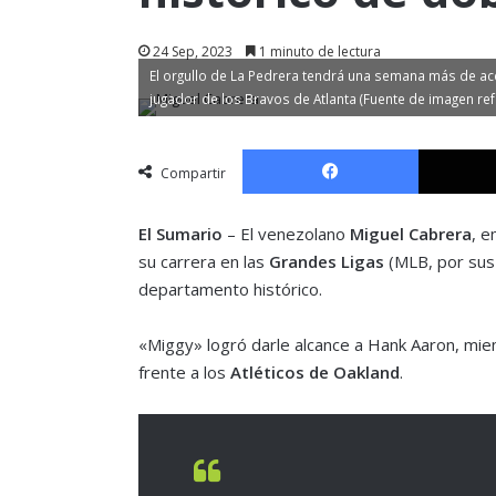
24 Sep, 2023
1 minuto de lectura
El orgullo de La Pedrera tendrá una semana más de acc
jugador de los Bravos de Atlanta (Fuente de imagen re
Facebook
Compartir
El Sumario
– El venezolano
Miguel Cabrera
, 
su carrera en las
Grandes Ligas
(MLB, por sus 
departamento histórico.
«Miggy» logró darle alcance a Hank Aaron, mie
frente a los
Atléticos de Oakland
.