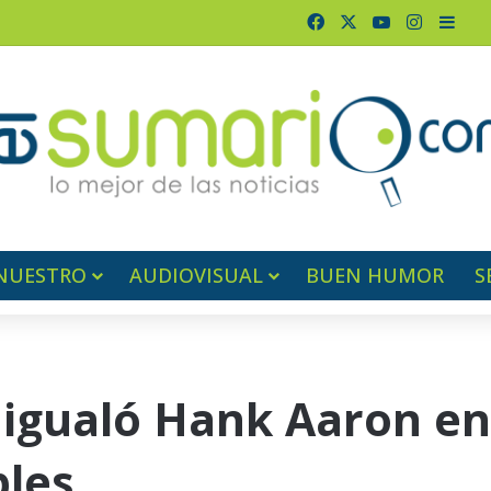
Facebook
X
YouTube
Instagr
Barr
NUESTRO
AUDIOVISUAL
BUEN HUMOR
S
igualó Hank Aaron en 
bles