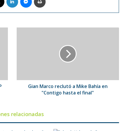
Gian
Marco
reclutó
a
Mike
Bahía
en
"Contigo
hasta
el
P
Gian Marco reclutó a Mike Bahía en
final"
"Contigo hasta el final"
ones relacionadas