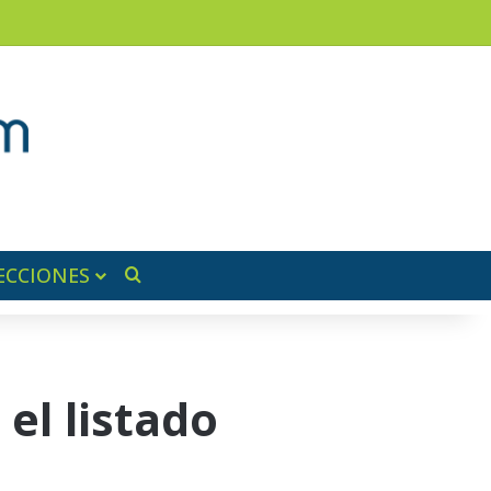
am
a lateral
ECCIONES
Buscar por
el listado