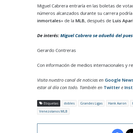
Miguel Cabrera entraría en las boletas de vota
números alcanzados durante su carrera podría 
inmortales
» de la
MLB
, después de
Luis Apar
De interés:
Miguel Cabrera se adueñó del puest
Gerardo Contreras
Con información de medios internacionales y r
Visita nuestro canal de noticias en
Google New
estar al día con todo. También en
Twitter
e
Ins
Etiquetas
dobles
Grandes Ligas
Hank Aaron
Venezolanos MLB
Face