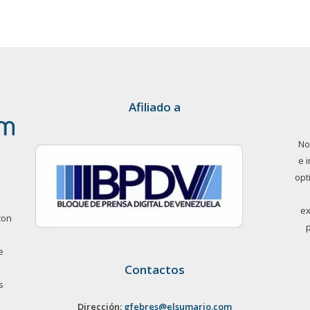
Afiliado a
No
e 
opt
ex
con
e
Contactos
s
Dirección:
gfebres@elsumario.com