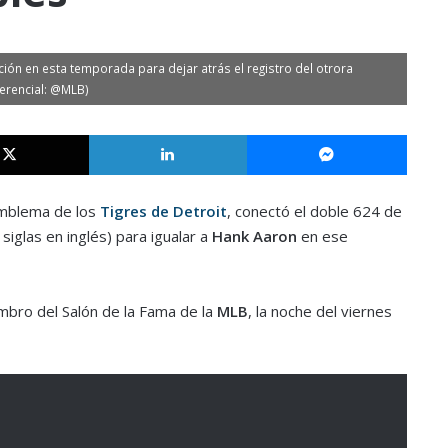
ión en esta temporada para dejar atrás el registro del otrora
ferencial: @MLB)
X
LinkedIn
Messe
emblema de los
Tigres de Detroit
, conectó el doble 624 de
siglas en inglés) para igualar a
Hank Aaron
en ese
mbro del Salón de la Fama de la
MLB
, la noche del viernes