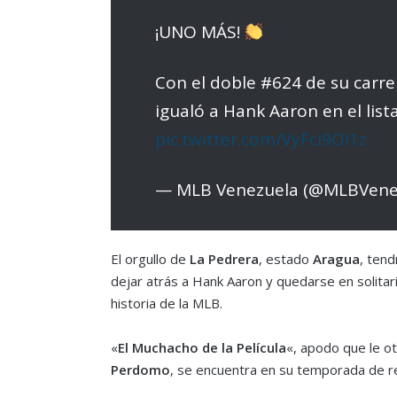
¡UNO MÁS!
Con el doble #624 de su carr
igualó a Hank Aaron en el list
pic.twitter.com/VyFci9OI1z
— MLB Venezuela (@MLBVene
El orgullo de
La Pedrera
, estado
Aragua
, ten
dejar atrás a Hank Aaron y quedarse en solitar
historia de la MLB.
«
El Muchacho de la Película
«, apodo que le ot
Perdomo
, se encuentra en su temporada de re