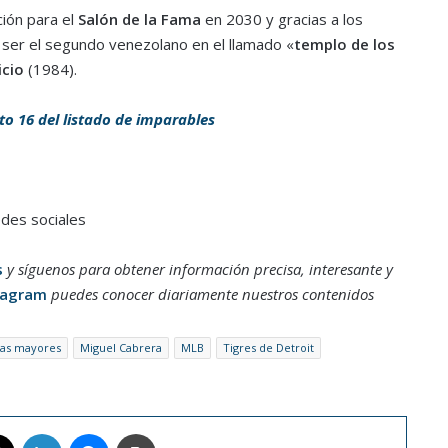
ción para el
Salón de la Fama
en 2030 y gracias a los
ser el segundo venezolano en el llamado «
templo de los
icio
(1984).
o 16 del listado de imparables
edes sociales
s
y síguenos para obtener información precisa, interesante y
tagram
puedes conocer diariamente nuestros contenidos
las mayores
Miguel Cabrera
MLB
Tigres de Detroit
book
X
LinkedIn
Messenger
Imprimir