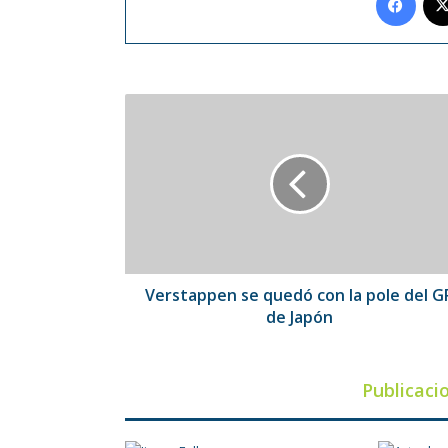
Verstappen
se
quedó
con
la
pole
del
GP
de
Japón
Verstappen se quedó con la pole del G
de Japón
Publicaci