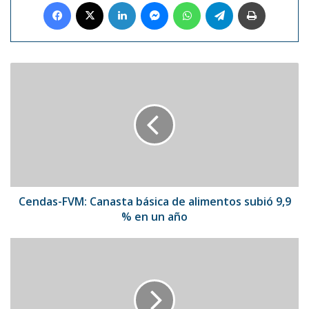
Facebook
X
LinkedIn
Messenger
WhatsApp
Telegram
Imprimir
Cendas-
FVM:
Canasta
básica
de
alimentos
subió
9,9
%
en
Cendas-FVM: Canasta básica de alimentos subió 9,9
un
% en un año
año
Peso
Pluma
llevará
su
"Éxodo"