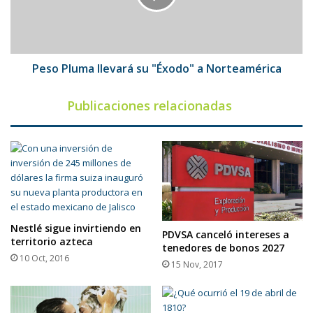
a
Norteamérica
Peso Pluma llevará su "Éxodo" a Norteamérica
Publicaciones relacionadas
Nestlé sigue invirtiendo en
PDVSA canceló intereses a
territorio azteca
tenedores de bonos 2027
10 Oct, 2016
15 Nov, 2017