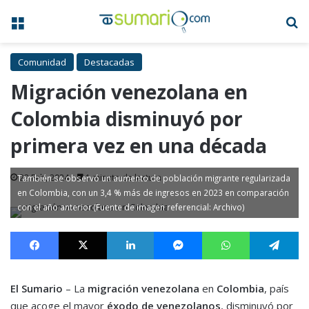
Menú
B
Comunidad
Destacadas
Migración venezolana en
Colombia disminuyó por
primera vez en una década
22 Feb, 2024
1 minuto de lectura
También se observó un aumento de población migrante regularizada
en Colombia, con un 3,4 % más de ingresos en 2023 en comparación
con el año anterior (Fuente de imagen referencial: Archivo)
Facebook
X
LinkedIn
Messenger
WhatsApp
Te
El Sumario
– La
migración venezolana
en
Colombia
, país
que acoge el mayor
éxodo de venezolanos
, disminuyó por