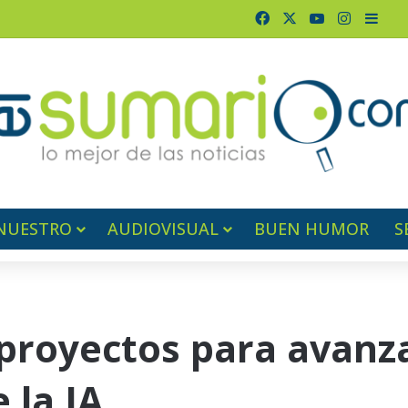
Facebook
X
YouTube
Instagr
Barr
NUESTRO
AUDIOVISUAL
BUEN HUMOR
S
proyectos para avanza
 la IA