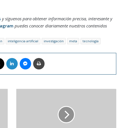
s
y síguenos para obtener información precisa, interesante y
tagram
puedes conocer diariamente nuestros contenidos
ón
inteligencia artificial
investigación
meta
tecnología
book
X
LinkedIn
Messenger
Imprimir
Maduro
estrenó
su
pódcast