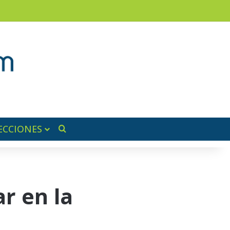
am
a lateral
ECCIONES
Buscar por
r en la