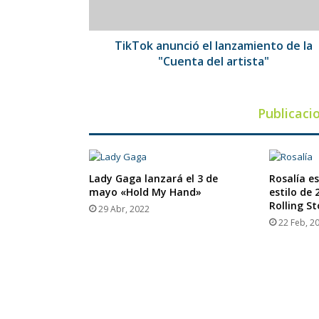
del
artista"
TikTok anunció el lanzamiento de la
"Cuenta del artista"
Publicaci
Lady Gaga lanzará el 3 de
Rosalía es
mayo «Hold My Hand»
estilo de 
Rolling S
29 Abr, 2022
22 Feb, 2