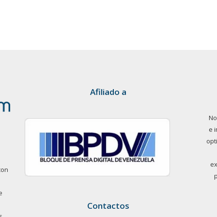
Afiliado a
No
e 
opt
ex
con
e
Contactos
s