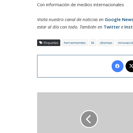
Con información de medios internacionales
Visita nuestro canal de noticias en
Google New
estar al día con todo. También en
Twitter
e
Ins
Etiquetas
herramientas
IA
idiomas
innovaci
Face
TikTok
anunció
el
lanzamiento
de
la
"Cuenta