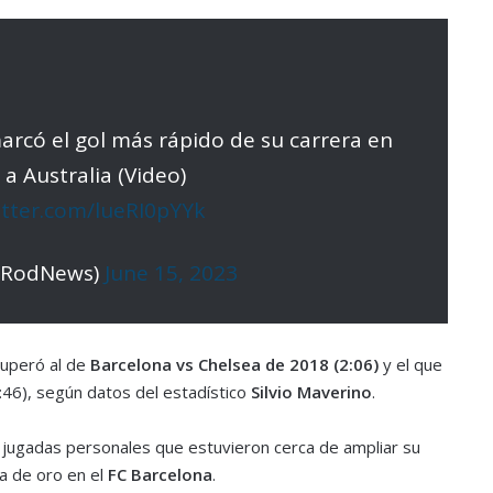
arcó el gol más rápido de su carrera en
 a Australia (Video)
itter.com/lueRI0pYYk
oRodNews)
June 15, 2023
superó al de
Barcelona vs Chelsea de 2018 (2:06)
y el que
:46), según datos del estadístico
Silvio Maverino
.
s jugadas personales que estuvieron cerca de ampliar su
a de oro en el
FC Barcelona
.