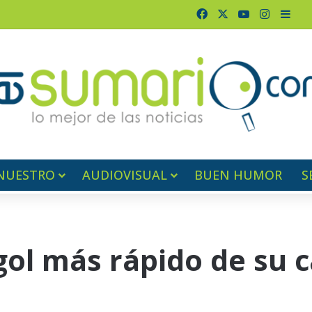
Facebook
X
YouTube
Instagr
Barr
NUESTRO
AUDIOVISUAL
BUEN HUMOR
S
gol más rápido de su c