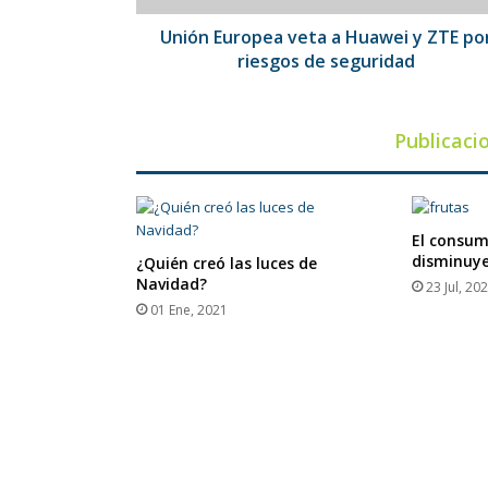
riesgos
de
Unión Europea veta a Huawei y ZTE po
seguridad
riesgos de seguridad
Publicaci
El consum
disminuye
¿Quién creó las luces de
Navidad?
23 Jul, 20
01 Ene, 2021