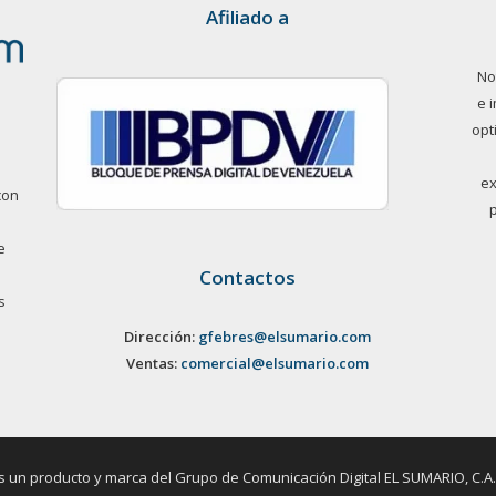
Afiliado a
No
e 
opt
ex
con
e
Contactos
s
Dirección:
gfebres@elsumario.com
Ventas:
comercial@elsumario.com
un producto y marca del Grupo de Comunicación Digital EL SUMARIO, C.A. / 