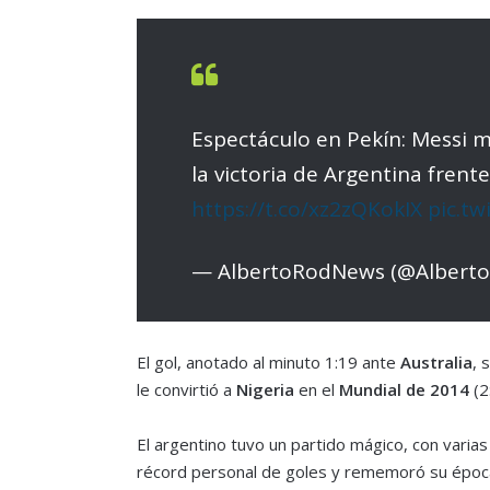
Espectáculo en Pekín: Messi m
la victoria de Argentina frente
https://t.co/xz2zQKokIX
pic.tw
— AlbertoRodNews (@Albert
El gol, anotado al minuto 1:19 ante
Australia
, 
le convirtió a
Nigeria
en el
Mundial de 2014
(2
El argentino tuvo un partido mágico, con varia
récord personal de goles y rememoró su époc