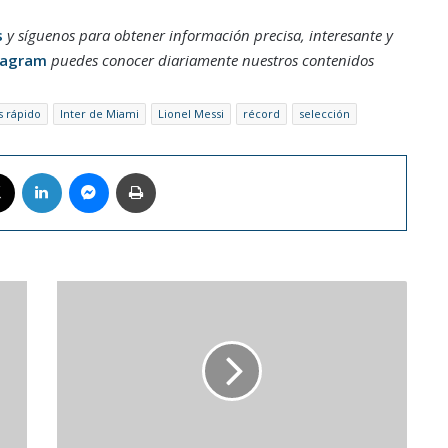
s
y síguenos para obtener información precisa, interesante y
tagram
puedes conocer diariamente nuestros contenidos
 rápido
Inter de Miami
Lionel Messi
récord
selección
book
X
LinkedIn
Messenger
Imprimir
Chris
Hemsworth
dice
que
el
cuerpo
de
Thor