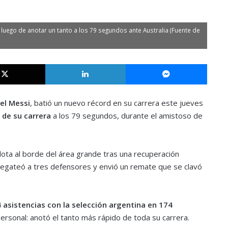
 luego de anotar un tanto a los 79 segundos ante Australia (Fuente de
X
LinkedIn
Messe
el Messi
, batió un nuevo récord en su carrera este jueves
 de su carrera
a los 79 segundos, durante el amistoso de
pelota al borde del área grande tras una recuperación
 regateó a tres defensores y envió un remate que se clavó
 asistencias con la selección argentina en 174
personal: anotó el tanto más rápido de toda su carrera.