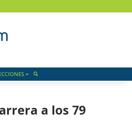
am
a lateral
ECCIONES
Buscar por
arrera a los 79