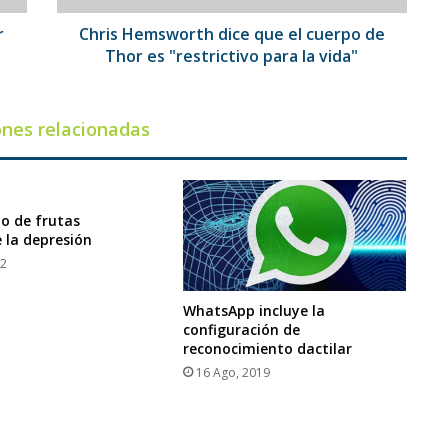
es
"restrictivo
r
Chris Hemsworth dice que el cuerpo de
para
Thor es "restrictivo para la vida"
la
vida"
ones relacionadas
o de frutas
 la depresión
22
WhatsApp incluye la
configuración de
reconocimiento dactilar
16 Ago, 2019