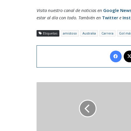
Visita nuestro canal de noticias en
Google New
estar al día con todo. También en
Twitter
e
Ins
Etiquetas
amistoso
Australia
Carrera
Gol más
Face
Unión
Europea
veta
a
Huawei
y
ZTE
por