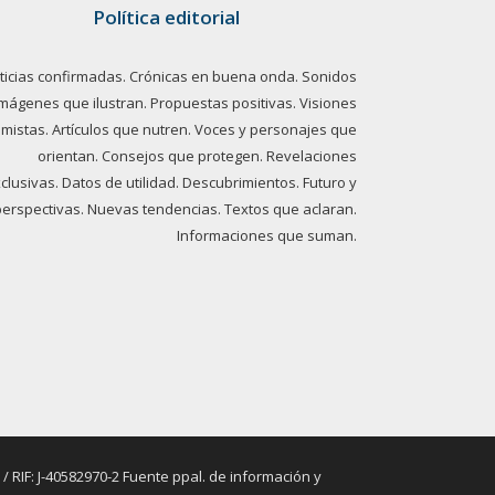
Política editorial
ticias confirmadas. Crónicas en buena onda. Sonidos
imágenes que ilustran. Propuestas positivas. Visiones
imistas. Artículos que nutren. Voces y personajes que
orientan. Consejos que protegen. Revelaciones
clusivas. Datos de utilidad. Descubrimientos. Futuro y
perspectivas. Nuevas tendencias. Textos que aclaran.
Informaciones que suman.
RIF: J-40582970-2 Fuente ppal. de información y