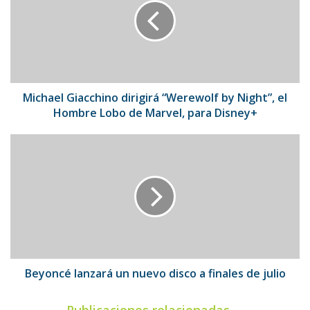
“Werewolf
by
Night”,
el
Hombre
Lobo
de
Michael Giacchino dirigirá “Werewolf by Night”, el
Marvel,
Hombre Lobo de Marvel, para Disney+
para
Disney+
Beyoncé
lanzará
un
nuevo
disco
a
finales
de
julio
Beyoncé lanzará un nuevo disco a finales de julio