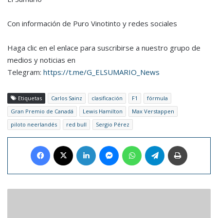
Con información de Puro Vinotinto y redes sociales
Haga clic en el enlace para suscribirse a nuestro grupo de
medios y noticias en
Telegram:
https://t.me/G_ELSUMARIO_News
Etiquetas
Carlos Sainz
clasificación
F1
fórmula
Gran Premio de Canadá
Lewis Hamilton
Max Verstappen
piloto neerlandés
red bull
Sergio Pérez
Facebook
X
LinkedIn
Messenger
WhatsApp
Telegram
Imprimir
Michael
Giacchino
dirigirá