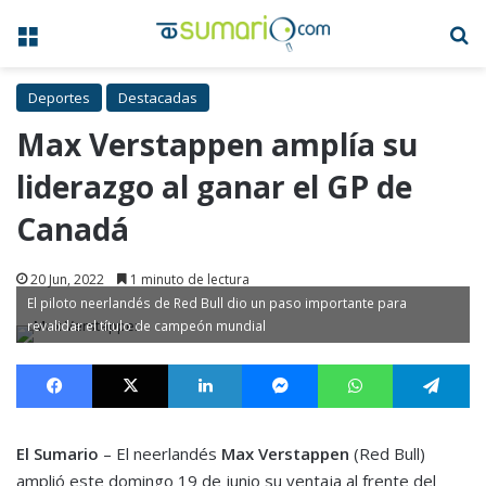
Menú
B
Deportes
Destacadas
Max Verstappen amplía su
liderazgo al ganar el GP de
Canadá
20 Jun, 2022
1 minuto de lectura
El piloto neerlandés de Red Bull dio un paso importante para
revalidar el título de campeón mundial
Facebook
X
LinkedIn
Messenger
WhatsApp
Te
El Sumario
– El neerlandés
Max Verstappen
(Red Bull)
amplió este domingo 19 de junio su ventaja al frente del