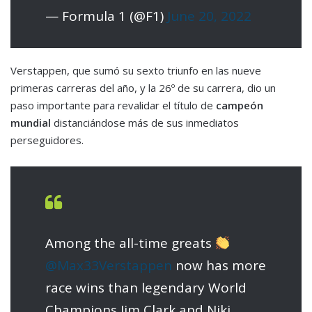
— Formula 1 (@F1)
June 20, 2022
Verstappen, que sumó su sexto triunfo en las nueve
primeras carreras del año, y la 26º de su carrera, dio un
paso importante para revalidar el título de
campeón
mundial
distanciándose más de sus inmediatos
perseguidores.
Among the all-time greats
@Max33Verstappen
now has more
race wins than legendary World
Champions Jim Clark and Niki