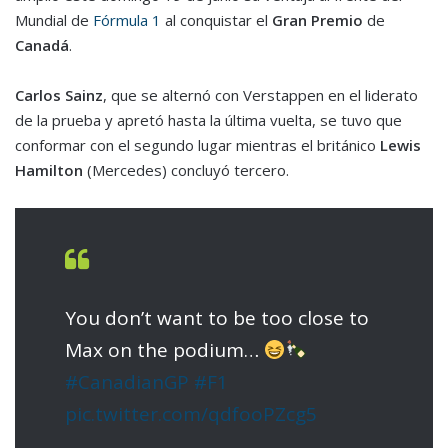
Mundial de
Fórmula 1
al conquistar el
Gran Premio
de
Canadá
.
Carlos Sainz
, que se alternó con Verstappen en el liderato
de la prueba y apretó hasta la última vuelta, se tuvo que
conformar con el segundo lugar mientras el británico
Lewis
Hamilton
(Mercedes) concluyó tercero.
You don’t want to be too close to
Max on the podium…
#CanadianGP
#F1
pic.twitter.com/qdfooPZcg5