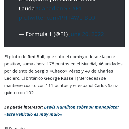
Lauda
#CanadianGP
#F1
pic.twitter.com/PHT4WLrBLO
— Formula 1 (@F1)
June 20, 2022
El piloto de
Red Bull
, que salió el domingo desde la pole
position, suma ahora 175 puntos en el Mundial, 46 unidades
por delante de
Sergio «Checo» Pérez
y 49 de
Charles
Leclerc
. El británico
George Russell
(Mercedes) se
mantiene cuarto con 111 puntos y el español Carlos Sainz
quinto con 102.
Le puede interesar:
Lewis Hamilton sobre su monoplaza:
«Este vehículo es muy malo»
El Sumario