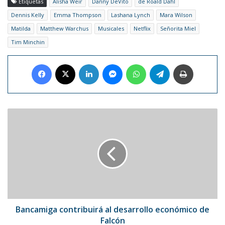
Etiquetas
Alisha Weir
Danny DeVito
de Roald Dahl
Dennis Kelly
Emma Thompson
Lashana Lynch
Mara Wilson
Matilda
Matthew Warchus
Musicales
Netflix
Señorita Miel
Tim Minchin
Facebook
X
LinkedIn
Messenger
WhatsApp
Telegram
Imprimir
Bancamiga
contribuirá
al
desarrollo
económico
de
Falcón
Bancamiga contribuirá al desarrollo económico de
Falcón