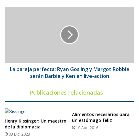
La
pareja
perfecta:
Ryan
Gosling
y
Margot
Robbie
serán
Barbie
La pareja perfecta: Ryan Gosling y Margot Robbie
y
serán Barbie y Ken en live-action
Ken
en
Publicaciones relacionadas
live-
action
Alimentos necesarios para
un estómago feliz
Henry Kissinger: Un maestro
de la diplomacia
10 Abr, 2016
03 Dic, 2023