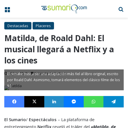
Menú
B
Destacadas
Placeres
Matilda, de Roald Dahl: El
musical llegará a Netflix y a
los cines
16 Jun, 2022
1 minuto de lectura
El remake busca ser una adaptación más fiel al libro original, escrito
por Roald Dahl. Asimismo, tomará elementos del clásico filme de los
90
Facebook
X
LinkedIn
Messenger
WhatsApp
Te
El Sumario
/
Espectáculos
– La plataforma de
entretenimiento
Netflix
reveló el tráiler del
«Matilda, de