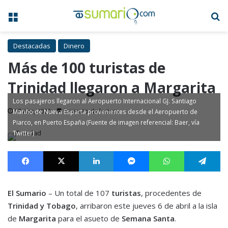
Menú
B
Destacadas
Dinero
Más de 100 turistas de
Trinidad llegaron a Margarita
Los pasajeros llegaron al Aeropuerto Internacional GJ. Santiago
07 Abr, 2023
1 minuto de lectura
Mariño de Nueva Esparta provenientes desde el Aeropuerto de
Piarco, en Puerto España (Fuente de imagen referencial: Baer, vía
Twitter)
Facebook
X
LinkedIn
Messenger
WhatsApp
Te
El Sumario
– Un total de 107
turistas
, procedentes de
Trinidad y Tobago
, arribaron este jueves 6 de abril a la isla
de
Margarita
para el asueto de
Semana Santa
.