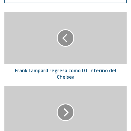
Frank
Lampard
regresa
como
DT
interino
del
Chelsea
Frank Lampard regresa como DT interino del
Chelsea
Saime
publica
nuevos
cambios
en
la
cédula