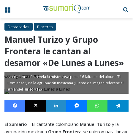
Menú
B
Destacadas
Placeres
Manuel Turizo y Grupo
Frontera le cantan al
desamor «De Lunes a Lunes»
25 Ago, 2023
1 minuto de lectura
La colaboración revela la misteriosa pista #6 faltante del álbum "El
Comienzo", de la agrupación mexicana (Fuente de imagen referencial:
@ManuelTurizoMTZ)
Facebook
X
LinkedIn
Messenger
WhatsApp
Te
El Sumario
– El cantante colombiano
Manuel Turizo
y la
agrupación mexicana
Grupo Frontera
se unieron para lanzar