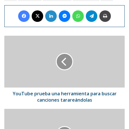
Facebook
X
LinkedIn
Messenger
WhatsApp
Telegram
Imprimir
YouTube
prueba
una
herramienta
para
buscar
canciones
tarareándolas
YouTube prueba una herramienta para buscar
canciones tarareándolas
Nicky
Jam
ayuda