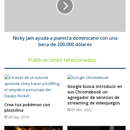
a
pianista
dominicano
con
una
beca
de
Nicky Jam ayuda a pianista dominicano con una
200.000
beca de 200.000 dólares
dólares
Publicaciones relacionadas
Google busca introducir en
sus Chromebook un
agregador de servicios de
streaming de videojuegos
Crea tus pokémon con
plastilina
05 Abr, 2022
28 Sep, 2016