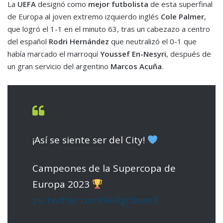
La
UEFA
designó como
mejor futbolista
de esta superfinal
de Europa al joven extremo izquierdo inglés
Cole Palmer
,
que logró el 1-1 en el minuto 63, tras un cabezazo a centro
del español
Rodri Hernández
que neutralizó el 0-1 que
había marcado el marroquí
Youssef En-Nesyri
, después de
un gran servicio del argentino
Marcos Acuña
.
¡Así se siente ser del City!
Campeones de la Supercopa de
Europa 2023
pic.twitter.com/6eRgc8vws3