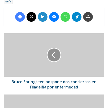
uefa
Facebook
X
LinkedIn
Messenger
WhatsApp
Telegram
Imprimir
Bruce
Springteen
pospone
dos
conciertos
en
Filadelfia
por
enfermedad
Bruce Springteen pospone dos conciertos en
Filadelfia por enfermedad
Carlos
Vives
se