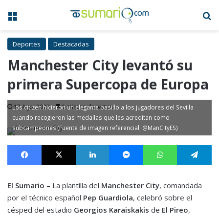
Menú
B
Deportes
Destacadas
Manchester City levantó su
primera Supercopa de Europa
17 Ago, 2023
1 minuto de lectura
Los citizen hicieron un elegante pasillo a los jugadores del Sevilla
cuando recogieron las medallas que les acreditan como
subcampeones (Fuente de imagen referencial: @ManCityES)
Facebook
X
LinkedIn
Messenger
WhatsApp
Te
El Sumario
– La plantilla del
Manchester City
, comandada
por el técnico español
Pep Guardiola
, celebró sobre el
césped del estadio
Georgios Karaiskakis
de
El Pireo
,