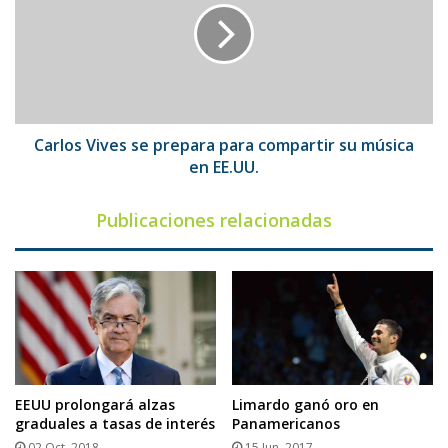
prepara
para
compartir
su
música
en
EE.UU.
Carlos Vives se prepara para compartir su música
en EE.UU.
Publicaciones relacionadas
EEUU prolongará alzas
Limardo ganó oro en
graduales a tasas de interés
Panamericanos
02 Oct, 2018
15 Jun, 2017