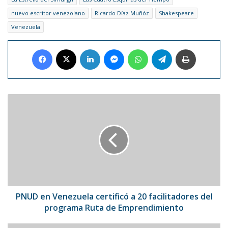
nuevo escritor venezolano
Ricardo Díaz Muñóz
Shakespeare
Venezuela
Facebook
X
LinkedIn
Messenger
WhatsApp
Telegram
Imprimir
PNUD
en
Venezuela
certificó
a
20
facilitadores
del
programa
Ruta
PNUD en Venezuela certificó a 20 facilitadores del
de
programa Ruta de Emprendimiento
Emprendimiento