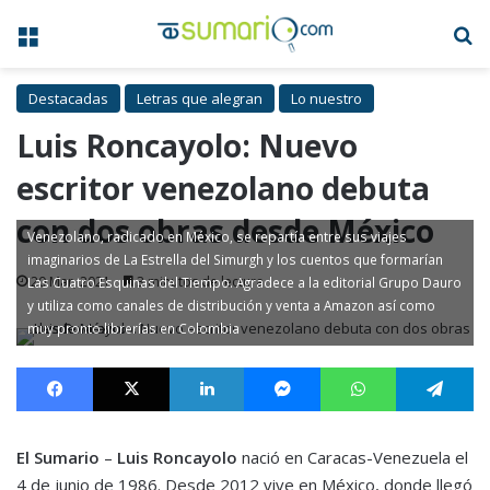
Menú
B
Destacadas
Letras que alegran
Lo nuestro
Luis Roncayolo: Nuevo
escritor venezolano debuta
con dos obras desde México
Venezolano, radicado en México, se repartía entre sus viajes
imaginarios de La Estrella del Simurgh y los cuentos que formarían
20 Mar, 2021
3 minutos de lectura
Las Cuatro Esquinas del Tiempo. Agradece a la editorial Grupo Dauro
y utiliza como canales de distribución y venta a Amazon así como
muy pronto librerías en Colombia
Facebook
X
LinkedIn
Messenger
WhatsApp
Te
El Sumario
–
Luis Roncayolo
nació en Caracas-Venezuela el
4 de junio de 1986. Desde 2012 vive en México, donde llegó