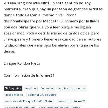
-Es una pregunta muy difícil.
En este sentido yo soy
politeísta. Creo que hay un panteón de grandes artistas
donde todos están al mismo nivel
.
Podría
decir
Shakespeare por Macbeth, u Homero por la Ilíada.
Son dos obras que vuelvo a leer
porque me siguen
apasionando. Podría decir lo mismo de tantos otros, pero
Shakespeare y Homero tienen esa cualidad de ser autores
fundacionales que a mis ojos los elevan por encima de los
demás.
Enrique Rondón Nieto
Con información de
Informe21
Etiquetas
Amazon
Colombia
debuta con dos obras
desde México
editorial Grupo Dauro
entrevista de Enrique Rondón Nieto
Homero
Informe21
La Estrella del Simurgh
Las Cuatro Esquinas del Tiempo