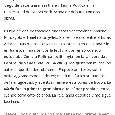
luego de sacar una maestría en Teoría Política en la
Universidad de Nueva York. Acaba de debutar con dos
obras.
Es hijo de dos destacados cineastas venezolanos, Malena
Roncayolo y Thaelma Urgelles. Por ello se crio entre artistas
y libros. “Mis padres tenían una biblioteca bien equipada.
Sin
embargo, mi pasión por la lectura comenzó cuando
estudiaba Ciencia Política
-politología-
en la Universidad
Central de Venezuela (2004-2009).
Me gustaban mucho los
autores que iba descubriendo. Empecé por libros sobre
política, grandes pensadores; de allí me fui a historiadores
de la antigüedad, y eventualmente a escritores de ficción.
La
Ilíada
fue la primera gran obra que leí por propia cuenta
,
cuando tenía catorce años. La releí años después y me sigue
fascinando”.
“Hace unos cuatro años me senté por primera vez