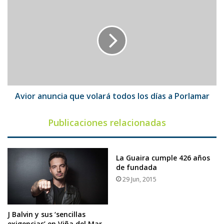
Avior
anuncia
que
volará
todos
los
días
a
Porlamar
Avior anuncia que volará todos los días a Porlamar
Publicaciones relacionadas
La Guaira cumple 426 años
de fundada
29 Jun, 2015
J Balvin y sus ‘sencillas
exigencias’ en Viña del Mar