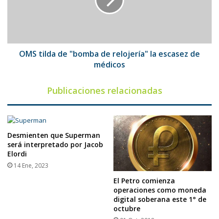
de
relojería"
la
escasez
de
médicos
OMS tilda de "bomba de relojería" la escasez de
médicos
Publicaciones relacionadas
Desmienten que Superman
será interpretado por Jacob
Elordi
14 Ene, 2023
El Petro comienza
operaciones como moneda
digital soberana este 1° de
octubre