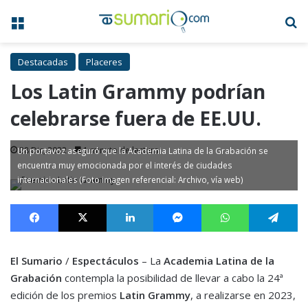
Menú
B
Destacadas
Placeres
Los Latin Grammy podrían
celebrarse fuera de EE.UU.
28 Dic, 2022
1 minuto de lectura
Un portavoz aseguró que la Academia Latina de la Grabación se
encuentra muy emocionada por el interés de ciudades
internacionales (Foto imagen referencial: Archivo, vía web)
Facebook
X
LinkedIn
Messenger
WhatsApp
Te
El Sumario
/
Espectáculos
– La
Academia Latina de la
Grabación
contempla la posibilidad de llevar a cabo la 24ª
edición de los premios
Latin Grammy
, a realizarse en 2023,