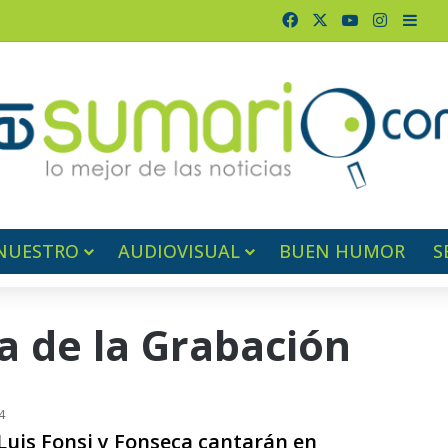
Facebook
X
YouTube
Instagr
Barr
NUESTRO
AUDIOVISUAL
BUEN HUMOR
S
a de la Grabación
4
Luis Fonsi y Fonseca cantarán en