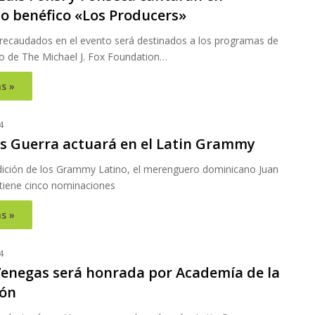
to benéfico «Los Producers»
recaudados en el evento será destinados a los programas de
o de The Michael J. Fox Foundation…
s »
4
is Guerra actuará en el Latin Grammy
dición de los Grammy Latino, el merenguero dominicano Juan
 tiene cinco nominaciones
s »
4
 Venegas será honrada por Academía de la
ón