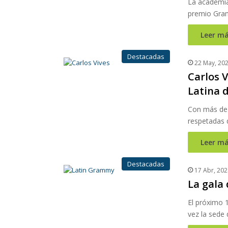
La academia
premio Gra
Leer má
Destacadas
22 May, 20
Carlos V
Latina 
Con más de 
respetadas 
Leer má
Destacadas
17 Abr, 202
La gala
El próximo 1
vez la sede 