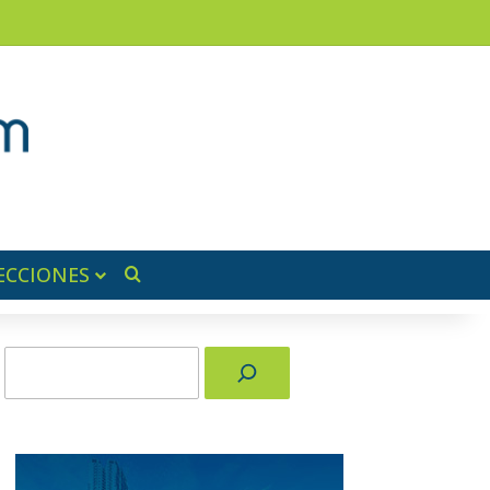
am
a lateral
ECCIONES
Buscar por
Buscar