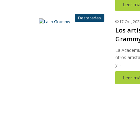
Leer má
Destacadas
17 Oct, 202
Los arti
Gramm
La Academia
otros artis
y…
Leer má