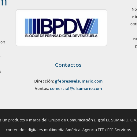
No
e 
opt
ex
con
e
Contactos
s
Dirección:
gfebres@elsumario.com
Ventas:
comercial@elsumario.com
un producto y marca del Grupo de Comunicación Digital EL SUMARIO, C.A. / 
contenidos digitales multimedia América: Agencia EFE / EFE Servicios