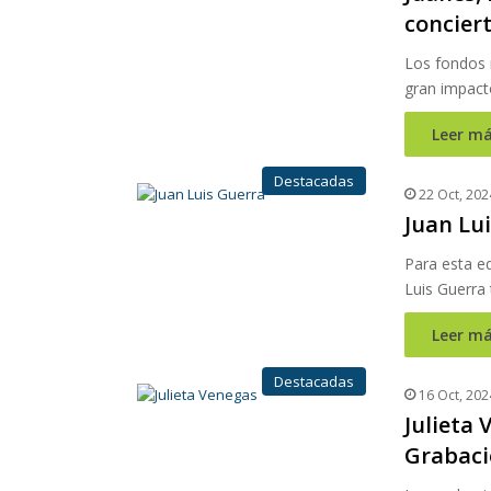
concier
Los fondos 
gran impact
Leer má
Destacadas
22 Oct, 202
Juan Lu
Para esta e
Luis Guerra
Leer má
Destacadas
16 Oct, 202
Julieta
Grabaci