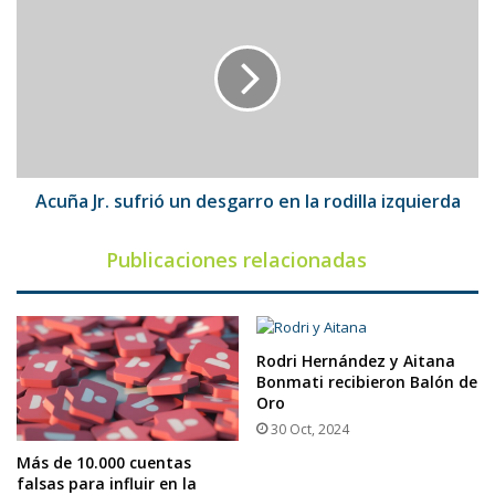
Jr.
sufrió
un
desgarro
en
la
rodilla
izquierda
Acuña Jr. sufrió un desgarro en la rodilla izquierda
Publicaciones relacionadas
Rodri Hernández y Aitana
Bonmati recibieron Balón de
Oro
30 Oct, 2024
Más de 10.000 cuentas
falsas para influir en la