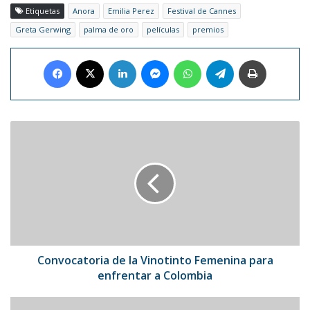
Etiquetas
Anora
Emilia Perez
Festival de Cannes
Greta Gerwing
palma de oro
películas
premios
Facebook
X
LinkedIn
Messenger
WhatsApp
Telegram
Imprimir
Convocatoria
de
la
Vinotinto
Femenina
para
enfrentar
a
Colombia
Convocatoria de la Vinotinto Femenina para
enfrentar a Colombia
Acuña