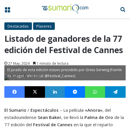
Menú
B
Destacadas
Placeres
Listado de ganadores de la 77
edición del Festival de Cannes
27 May, 2024
1 minuto de lectura
El jurado de esta edición estuvo presidido por Greta Gerwing (Fuente
de imagen referencial: @Festival_Cannes)
Facebook
X
LinkedIn
Messenger
WhatsApp
Te
El Sumario
/
Espectáculos
– La película
«Anora»
, del
estadounidense
Sean Baker
, se llevó la
Palma de Oro
de la
77 edición del
Festival de Cannes
en la que el reparto