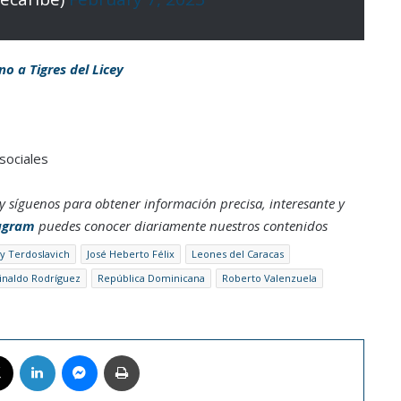
no a Tigres del Licey
sociales
y síguenos para obtener información precisa, interesante y
agram
puedes conocer diariamente nuestros contenidos
y Terdoslavich
José Heberto Félix
Leones del Caracas
inaldo Rodríguez
República Dominicana
Roberto Valenzuela
book
X
LinkedIn
Messenger
Imprimir