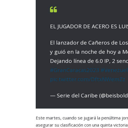
EL JUGADOR DE ACERO ES L
El lanzador de Cañeros de Los
y guió en la noche de hoy a Mé
Dejando línea de 6.0 IP, 2 senc
#GranCaracas2023
#Venezuel
pic.twitter.com/DftxNWemZz
— Serie del Caribe (@beisbol
Este martes, cuando se jugará la penúltima jor
asegurar su clasificación con una quinta victori