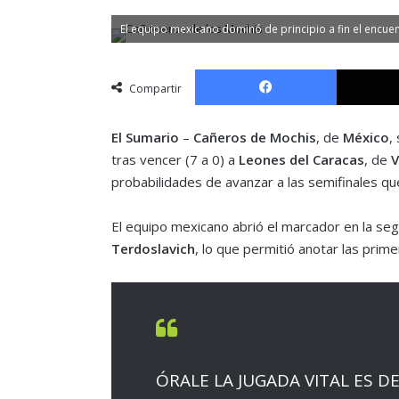
El equipo mexicano dominó de principio a fin el encue
Facebook
Compartir
El Sumario
–
Cañeros de Mochis
, de
México
,
tras vencer (7 a 0) a
Leones del Caracas
, de
V
probabilidades de avanzar a las semifinales qu
El equipo mexicano abrió el marcador en la se
Terdoslavich
, lo que permitió anotar las prim
ÓRALE LA JUGADA VITAL ES D