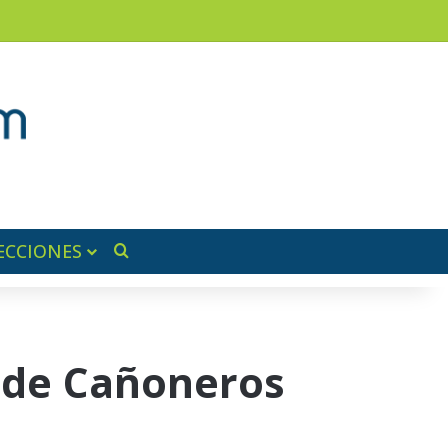
am
a lateral
ECCIONES
Buscar por
 de Cañoneros