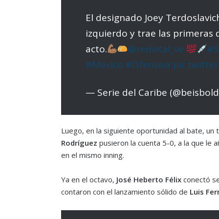
El designado Joey Terdoslavic
izquierdo y trae las primeras 
acto.
@redvital_ve
#S
#Mexico
#Ofensiva
pic.twitt
— Serie del Caribe (@beisbol
Luego, en la siguiente oportunidad al bate, un 
Rodríguez
pusieron la cuenta 5-0, a la que le
en el mismo inning.
Ya en el octavo,
José Heberto Félix
conectó se
contaron con el lanzamiento sólido de
Luis Fer