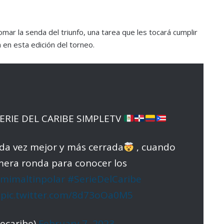
omar la senda del triunfo, una tarea que les tocará cumplir
 en esta edición del torneo.
SERIE DEL CARIBE SIMPLETV
ada vez mejor y más cerrada
, cuando
mera ronda para conocer los
mimaltinpolar
#SerieDelCaribe
pic.twitter.com/8d73oOa0M5
decaribe)
February 7, 2023