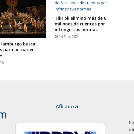
TikTok eliminó más de 6
millones de cuentas por
infringir sus normas
24 Feb, 2021
 Hamburgo busca
s para actuar en
»
019
Afiliado a
No
e 