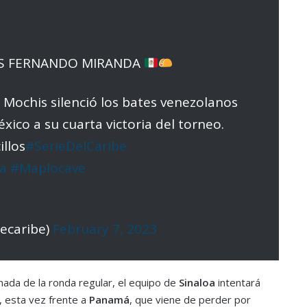
UIS FERNANDO MIRANDA
 Mochis silenció los bates venezolanos
xico a su cuarta victoria del torneo.
illos
#SerieDelCaribe
a
#Maplocave
decaribe)
February 7, 2023
nada de la ronda regular, el equipo de
Sinaloa
intentará
a, esta vez frente a
Panamá
, que viene de perder por