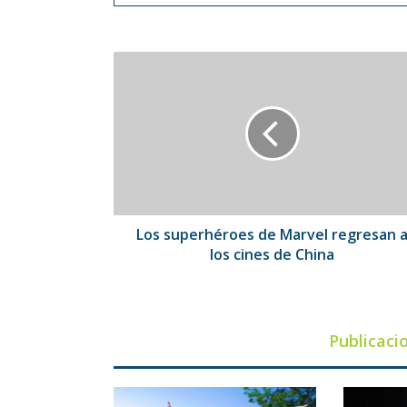
Los
superhéroes
de
Marvel
regresan
a
los
cines
de
China
Los superhéroes de Marvel regresan 
los cines de China
Publicaci