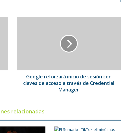
Google
reforzará
inicio
de
sesión
con
claves
de
acceso
a
a
Google reforzará inicio de sesión con
través
claves de acceso a través de Credential
de
Manager
Credential
Manager
ones relacionadas