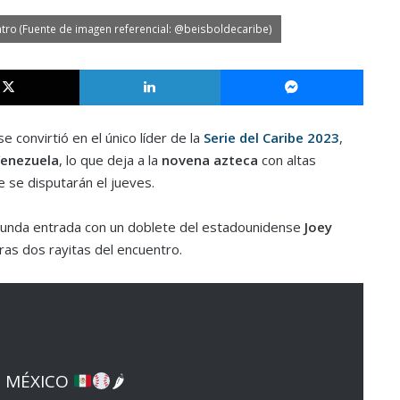
ntro (Fuente de imagen referencial: @beisboldecaribe)
X
LinkedIn
Messe
 se convirtió en el único líder de la
Serie del Caribe 2023
,
enezuela
, lo que deja a la
novena azteca
con altas
e se disputarán el jueves.
gunda entrada con un doblete del estadounidense
Joey
eras dos rayitas del encuentro.
E MÉXICO
🌶