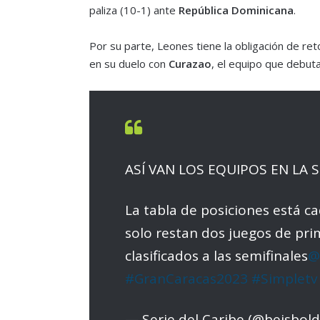
paliza (10-1) ante
República Dominicana
.
Por su parte, Leones tiene la obligación de ret
en su duelo con
Curazao
, el equipo que debuta
ASÍ VAN LOS EQUIPOS EN LA 
La tabla de posiciones está c
solo restan dos juegos de pri
clasificados a las semifinales
@
#GranCaracas2023
#Simpletv
— Serie del Caribe (@beisbol