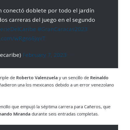
h conectó doblete por todo el jardín
dos carreras del juego en el segundo
erieDelCaribe
#GranCaracas2023
er.com/wRgns6jqvT
decaribe)
February 7, 2023
triple de
Roberto Valenzuela
y un sencillo de
Reinaldo
 añadieron una los mexicanos debido a un error venezolano
ncillo que empujó la séptima carrera para Cañeros, que
nando Miranda
durante seis entradas completas.