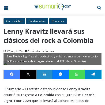
Menú
B
Comunidad
Destacadas
Placeres
Lenny Kravitz llevará sus
clásicos del rock a Colombia
22 Jun, 2024
1 minuto de lectura
'Blue Electric Light' es el duodécimo y más reciente álbum de estudio
de Kravitz (Fuente de imagen referencial: EFE/Mario Guzmán)
Facebook
X
LinkedIn
Messenger
WhatsApp
Te
El Sumario
– El artista estadounidense
Lenny Kravitz
anunció su regreso a
Colombia
con su gira
Blue Electric
Light Tour 2024
que lo llevará al Coliseo Medplus de