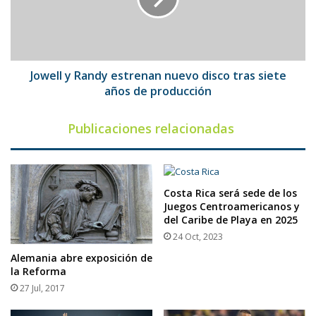
disco
tras
siete
años
de
Jowell y Randy estrenan nuevo disco tras siete
producción
años de producción
Publicaciones relacionadas
Costa Rica será sede de los
Juegos Centroamericanos y
del Caribe de Playa en 2025
24 Oct, 2023
Alemania abre exposición de
la Reforma
27 Jul, 2017