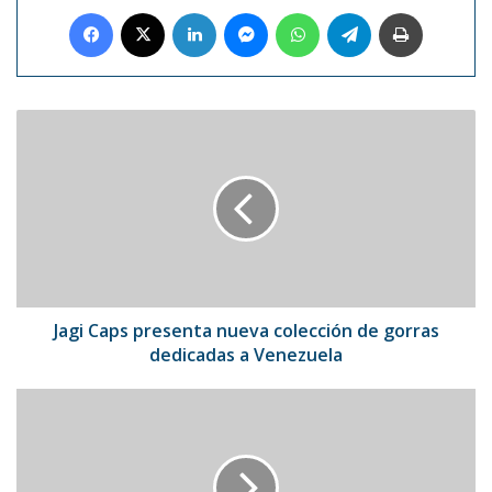
Facebook
X
LinkedIn
Messenger
WhatsApp
Telegram
Imprimir
Jagi
Caps
presenta
nueva
colección
de
gorras
dedicadas
a
Venezuela
Jagi Caps presenta nueva colección de gorras
dedicadas a Venezuela
Jowell
y
Randy
estrenan
nuevo