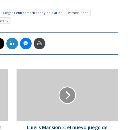
Juegos Centroamericanos y del Caribe
Pamela Conti
enina
book
X
LinkedIn
Messenger
Imprimir
Luigi's
Mansion
2,
el
nuevo
juego
de
Nintendo
para
Switch
n
Luigi's Mansion 2, el nuevo juego de