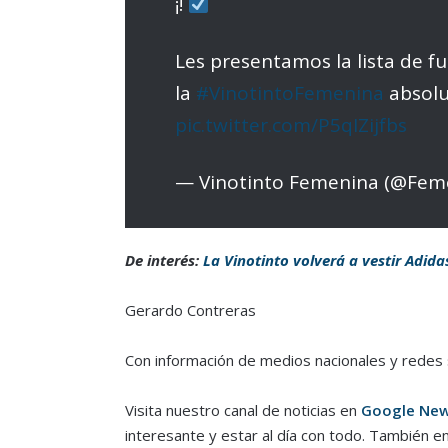
¡!
Les presentamos la lista de f
la
#VinotintoFemenina
absolu
pic.twitter.com/P5qIZijfbs
— Vinotinto Femenina (@Fem
De interés:
La Vinotinto volverá a vestir Adida
Gerardo Contreras
Con información de medios nacionales y redes 
Visita nuestro canal de noticias en
Google Ne
interesante y estar al día con todo. También e