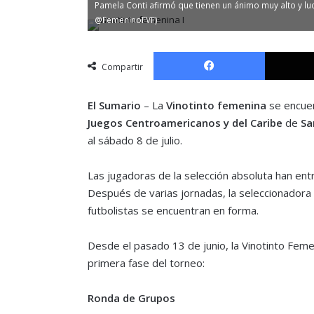
Pamela Conti afirmó que tienen un ánimo muy alto y lu
@FemeninoFVF)
Facebook
Compartir
El Sumario
–
La
Vinotinto femenina
se encuent
Juegos Centroamericanos y del Caribe
de
Sa
al sábado 8 de julio.
Las jugadoras de la selección absoluta han ent
Después de varias jornadas, la seleccionadora na
futbolistas se encuentran en forma.
Desde el pasado 13 de junio, la Vinotinto Feme
primera fase del torneo:
Ronda de Grupos