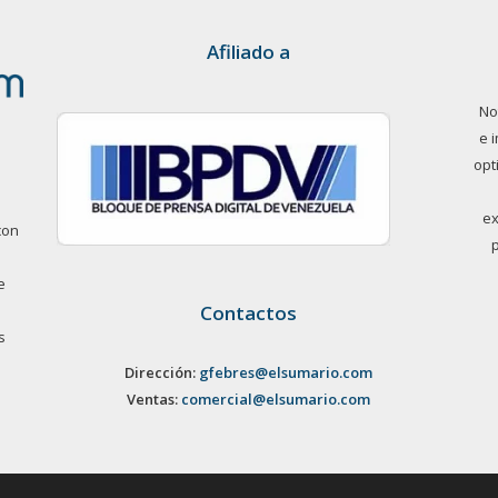
Afiliado a
No
e 
opt
ex
con
e
Contactos
s
Dirección:
gfebres@elsumario.com
Ventas:
comercial@elsumario.com