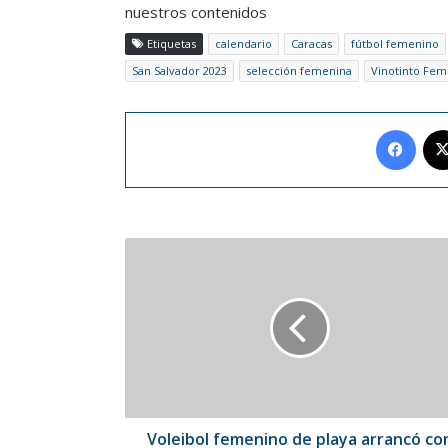
nuestros contenidos
Etiquetas
calendario
Caracas
fútbol femenino
San Salvador 2023
selección femenina
Vinotinto Fem
Face
Voleibol
femenino
de
playa
arrancó
con
victoria
en
los
Centroamericanos
Voleibol femenino de playa arrancó co