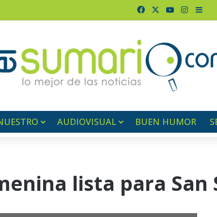
Facebook
X
YouTube
Instagr
Barr
NUESTRO
AUDIOVISUAL
BUEN HUMOR
S
menina lista para San