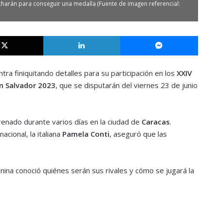
charán para conseguir una medalla (Fuente de imagen referencial:
X
LinkedIn
Messe
ra finiquitando detalles para su participación en los
XXIV
n Salvador 2023
, que se disputarán del viernes 23 de junio
renado durante varios días en la ciudad de
Caracas
.
cional, la italiana
Pamela Conti
, aseguró que las
nina conoció quiénes serán sus rivales y cómo se jugará la